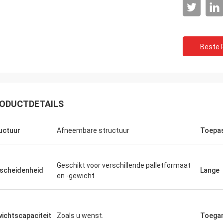
Beste P
ODUCTDETAILS
uctuur
Afneembare structuur
Toepa
Geschikt voor verschillende palletformaat
scheidenheid
Lange
en -gewicht
ichtscapaciteit
Zoals u wenst.
Toegan