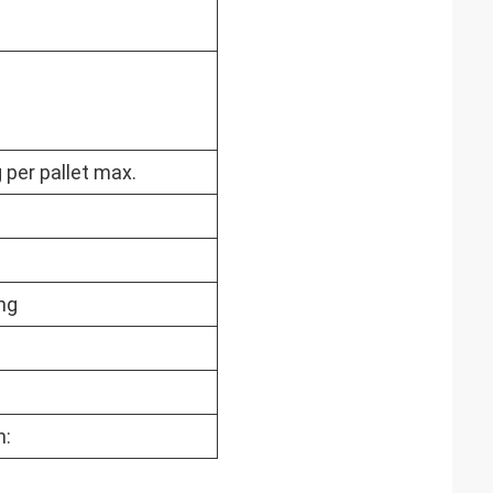
 per pallet max.
ng
n: