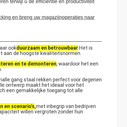
 terwijl u de efficiëntie en productiviteit
cking en breng uw magazijnoperaties naar
maar ook
duurzaam en betrouwbaar
.
Het is
et aan de hoogste kwaliteitsnormen.
nteren en te demonteren
, waardoor het een
.
alle gang staal rekken perfect voor degenen
le ontwerp maakt het ideaal voor het
och een gemakkelijke toegang tot alle
n en scenario's
,
met inbegrip van bedrijven
paciteit willen vergroten zonder hun