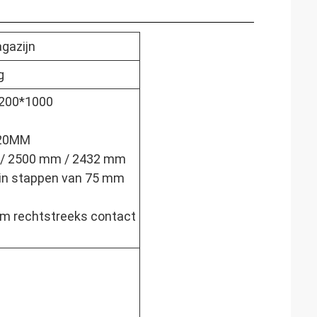
agazijn
g
1200*1000
020MM
 / 2500 mm / 2432 mm
 in stappen van 75 mm
em rechtstreeks contact