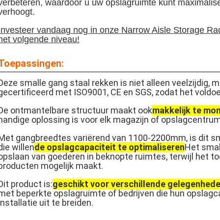
verbeteren, waardoor u uw opslagruimte kunt maximaliseren
verhoogt.
Investeer vandaag nog in onze Narrow Aisle Storage Ra
het volgende niveau!
Toepassingen:
Deze smalle gang staal rekken is niet alleen veelzijdig, 
gecertificeerd met ISO9001, CE en SGS, zodat het voldo
De ontmantelbare structuur maakt ook
makkelijk te mo
handige oplossing is voor elk magazijn of opslagcentrum
Met gangbreedtes variërend van 1100-2200mm, is dit sm
die willen
de opslagcapaciteit te optimaliseren
Het smal
opslaan van goederen in beknopte ruimtes, terwijl het t
producten mogelijk maakt.
Dit product is:
geschikt voor verschillende gelegenhede
met beperkte opslagruimte of bedrijven die hun opslagca
installatie uit te breiden.