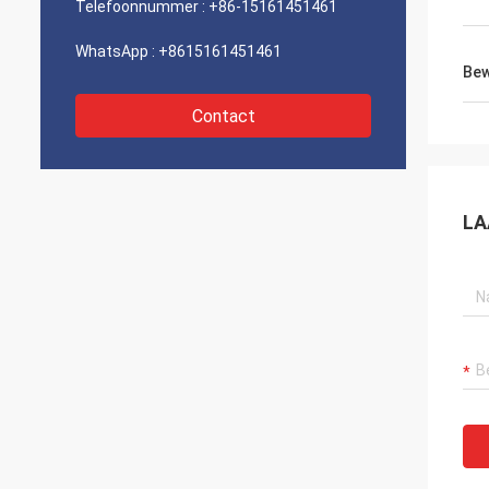
Telefoonnummer :
+86-15161451461
WhatsApp :
+8615161451461
Bew
Contact
LA