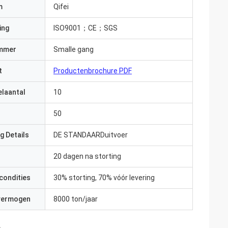
m
Qifei
ing
ISO9001；CE；SGS
mmer
Smalle gang
t
Productenbrochure PDF
elaantal
10
50
g Details
DE STANDAARDuitvoer
20 dagen na storting
condities
30% storting, 70% vóór levering
 vermogen
8000 ton/jaar