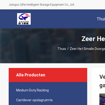
Jiangsu Qifei Intelligent Storage Equipment Co., Ltd.
Thu
Zeer He
Thuis
/
Zeer Het Smalle Doorg
Alle Producten
Ve
ga
Medium Duty Racking
Cantilever-opslagruimte