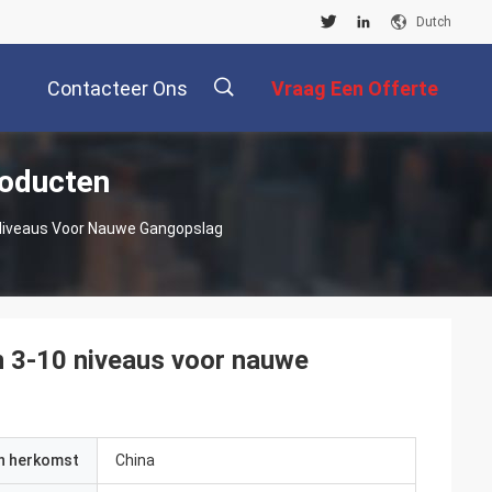
Dutch
Contacteer Ons
Vraag Een Offerte
roducten
Aan
描
 Niveaus Voor Nauwe Gangopslag
述
n 3-10 niveaus voor nauwe
an herkomst
China