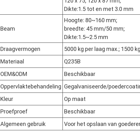
120 x 75; 120 x 87 mm,
Dikte:1.5 tot en met 3.0 mm
Hoogte: 80~160 mm;
Beam
breedte: 45 mm/50 mm;
Dikte:1.5~2.5 mm
Draagvermogen
5000 kg per laag max.; 1500 kg
Materiaal
Q235B
OEM&ODM
Beschikbaar
Oppervlaktebehandeling
Gegalvaniseerde/poedercoati
Kleur
Op maat
Proefproef
Beschikbaar
Algemeen gebruik
Voor het opslaan van goedere