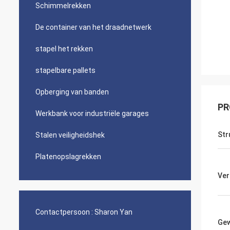
Schimmelrekken
De container van het draadnetwerk
stapel het rekken
stapelbare pallets
Opberging van banden
PR
Werkbank voor industriële garages
Str
Stalen veiligheidshek
Platenopslagrekken
Ver
Contactpersoon :
Sharon Yan
Gew