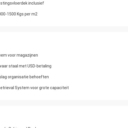
tingsvloerdek inclusief
300-1500 Kgs per m2
eem voor magazijnen
waar staal met USD-betaling
slag organisatie behoeften
rieval System voor grote capaciteit