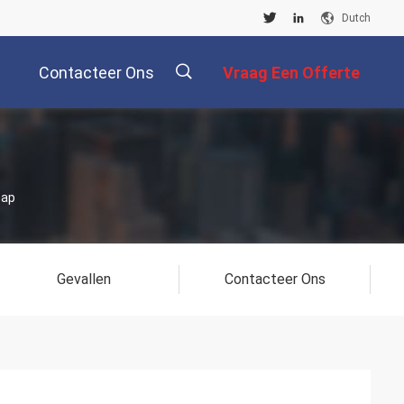
Dutch
Contacteer Ons
Vraag Een Offerte
Aan
描
map
述
Gevallen
Contacteer Ons