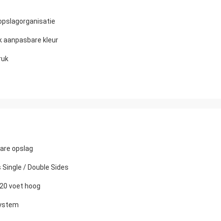
opslagorganisatie
k aanpasbare kleur
ruk
ware opslag
Single / Double Sides
-20 voet hoog
System