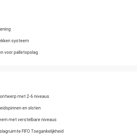
iening
 rekken systeem
n voor palletopslag
 ontwerp met 2-6 niveaus
heidspinnen en sloten
teem met verstelbare niveaus
slagruimte FIFO Toegankelijkheid