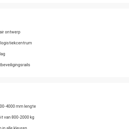
air ontwerp
 logistiekcentrum
lag
eveiligingsrails
000-4000 mm lengte
t van 800-2000 kg
in alle kleuren