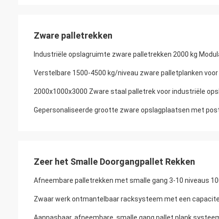
Zware palletrekken
Industriële opslagruimte zware palletrekken 2000 kg Modul
Verstelbare 1500-4500 kg/niveau zware palletplanken voor
2000x1000x3000 Zware staal palletrek voor industriële ops
Gepersonaliseerde grootte zware opslagplaatsen met postb
Zeer het Smalle Doorgangpallet Rekken
Afneembare palletrekken met smalle gang 3-10 niveaus 1
Zwaar werk ontmantelbaar racksysteem met een capacitei
Aanpasbaar, afneembare, smalle gang pallet plank systeem 