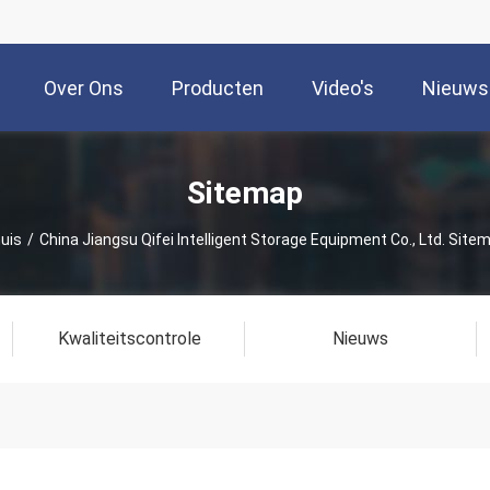
Over Ons
Producten
Video's
Nieuws
Sitemap
uis
/
China Jiangsu Qifei Intelligent Storage Equipment Co., Ltd. Site
Kwaliteitscontrole
Nieuws