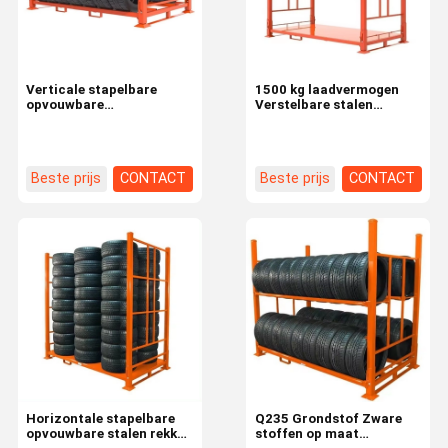
Verticale stapelbare
1500 kg laadvermogen
opvouwbare
Verstelbare stalen
bandenrekken met een
bandenrek voor
capaciteit van 1500 kg
vrachtwagenbanden
voor verstelbare
mobiliteit in banden
Beste prijs
CONTACT
Beste prijs
CONTACT
Thuis
Producten
Video's
Over Ons
Horizontale stapelbare
Q235 Grondstof Zware
opvouwbare stalen rekken
stoffen op maat