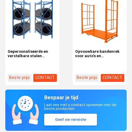
Gepersonaliseerde en
Opvouwbare bandenrek
verstelbare stalen
voor auto's en
wielrekken voor
vrachtwagens banden
autobanden door OEM
gesloten open pakket
ODM leverancier
bruto gewicht 100.000 kg
Beste prijs
CONTACT
Beste prijs
CONTACT
Bespaar je tijd
Laat ons met u contact opnemen met de
beste producten.
Geef uw vereiste