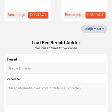
voor het aanpassen van
Stapelrekken Draagbaar
passagiers- en SUV-
en opvouwbaar voor
banden
banden
Contacteer
Beste prijs
CONTACT
Beste prijs
CONTACT
Ons
Bekijk meer
Medium Duty Racking
Laat Een Bericht Achter
Cantilever-opslagruimte
We Zullen Snel Antwoorden
Zware palletrekken
E-mail
Zeer het Smalle Doorgangpallet Rekken
Doppel diep palletrekken
Vereiste
Mobiele reksystemen
aandrijving in pallet het rekken
Het radiopendelpallet Rekken