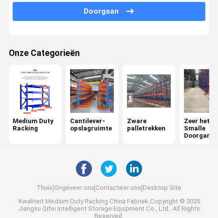
Ernstpallet het Rekken
Doorgaan
Push-back palletstelling
Mezzanine het Rekken Systeem
Onze Categorieën
ASRS-rekken
Schimmelrekken
De container van het draadnetwerk
Medium Duty
Cantilever-
Zware
Zeer het
Racking
opslagruimte
palletrekken
Smalle
stapel het rekken
Doorgangp
et Rekken
stapelbare pallets
Opberging van banden
Thuis
Ongeveer ons
Contacteer ons
Desktop Site
Werkbank voor industriële garages
Kwaliteit
Medium Duty Racking
China Fabriek.Copyright © 2025
Jiangsu Qifei Intelligent Storage Equipment Co., Ltd.. All Rights
Stalen veiligheidshek
Reserved.