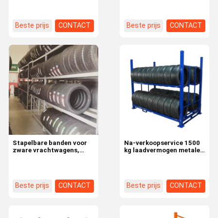
reservebanden
staalstapelbanden
palletrekken
Beste prijs
CONTACT
Beste prijs
CONTACT
Stapelbare banden voor
Na-verkoopservice 1500
zware vrachtwagens,
kg laadvermogen metalen
palletrekken,
banden opslagrek met
motorfietsen,
opvouwbaar ontwerp
reservebandenrekken met
QF-stack design
Beste prijs
CONTACT
Beste prijs
CONTACT