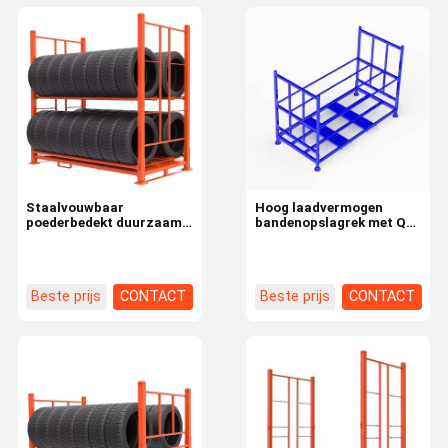
Staalvouwbaar
Hoog laadvermogen
poederbedekt duurzaam
bandenopslagrek met QF-
bandenrek voor Q235
stack-structuur
materiaal industrieel
magazijn
Beste prijs
CONTACT
Beste prijs
CONTACT