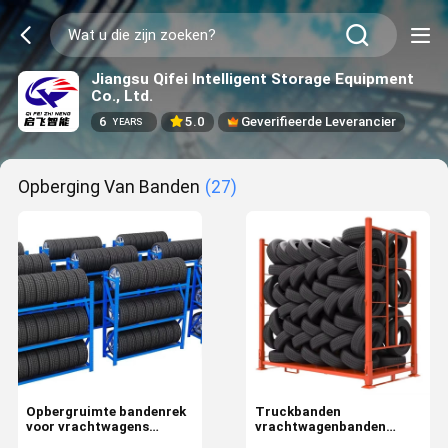
Jiangsu Qifei Intelligent Storage Equipment
Co., Ltd.
6
5.0
Geverifieerde Leverancier
YEARS
Opberging Van Banden
(27)
Opbergruimte bandenrek
Truckbanden
voor vrachtwagens
vrachtwagenbanden
banden motorfietsen
opvouwbare