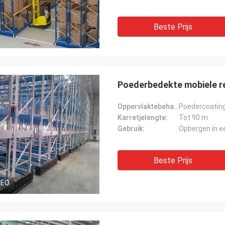
Beste Prijs
Poederbedekte mobiele re
Oppervlaktebehandeling:
Poedercoatin
Karretjelengte:
Tot 90 m
Gebruik:
Opbergen in e
Beste Prijs
DEO