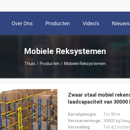
Over Ons
Producten
Video's
Nieuws
Mobiele Reksystemen
Thuis
/
Producten
/
Mobiele Reksystemen
Zwaar staal mobiel reken
laadcapaciteit van 30000 
Karretjelengte:
Tot 90 m
Vervoervermogen:
30000 kg/laag
Versnelling:
Tot 4,2 m/min