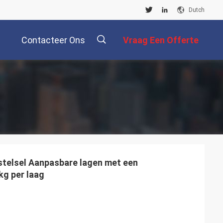
Dutch
Contacteer Ons
Vraag Een Offerte
Aan
描
述
stelsel Aanpasbare lagen met een
kg per laag