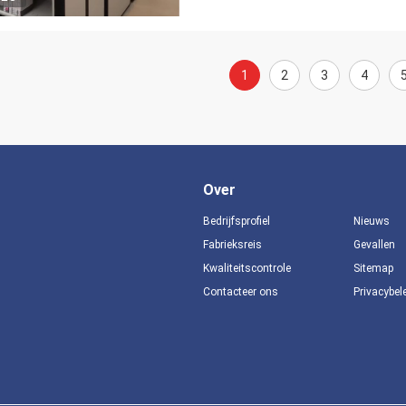
1
2
3
4
Over
Bedrijfsprofiel
Nieuws
Fabrieksreis
Gevallen
Kwaliteitscontrole
Sitemap
Contacteer ons
Privacybel