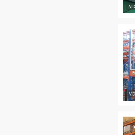
VI
VI