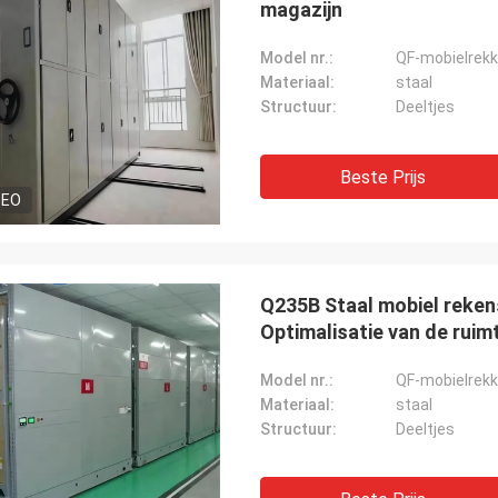
magazijn
Model nr.:
QF-mobielrek
Materiaal:
staal
Structuur:
Deeltjes
Beste Prijs
DEO
Q235B Staal mobiel reken
Optimalisatie van de ruim
Model nr.:
QF-mobielrek
Materiaal:
staal
Structuur:
Deeltjes