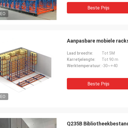
Beste Prijs
DEO
Aanpasbare mobiele racks
Laad breedte:
Tot 5M
Karretjelengte:
Tot 90 m
Werktemperatuur:
-30~+40
Beste Prijs
DEO
Q235B Bibliotheekbestan