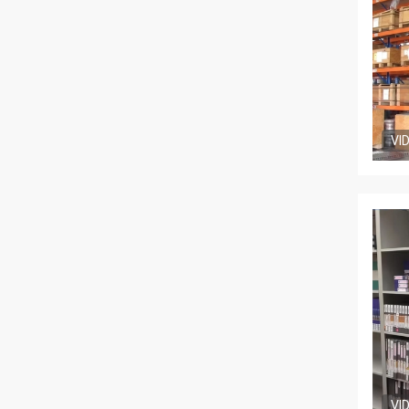
VI
VI