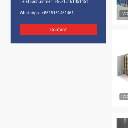
Telefoonnummer :
+86-15161451461
WhatsApp :
+8615161451461
VI
Contact
VI