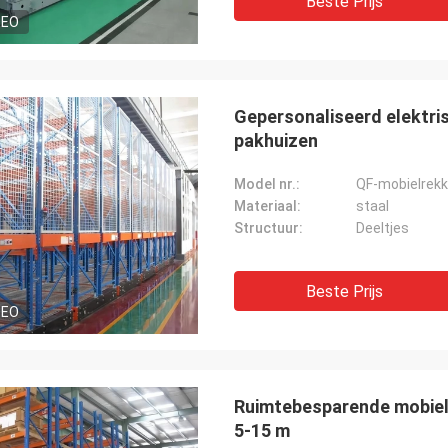
Beste Prijs
DEO
Gepersonaliseerd elektri
pakhuizen
Model nr.:
QF-mobielrek
Materiaal:
staal
Structuur:
Deeltjes
Beste Prijs
DEO
Ruimtebesparende mobiel
5-15 m