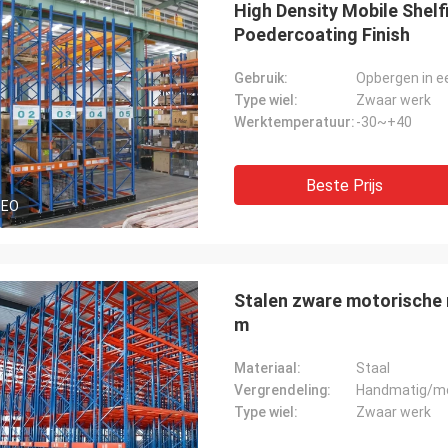
High Density Mobile She
Poedercoating Finish
Gebruik:
Opbergen in e
Type wiel:
Zwaar werk
Werktemperatuur:
-30~+40
Beste Prijs
DEO
Stalen zware motorische 
m
Materiaal:
Staal
Vergrendeling:
Handmatig/m
Type wiel:
Zwaar werk