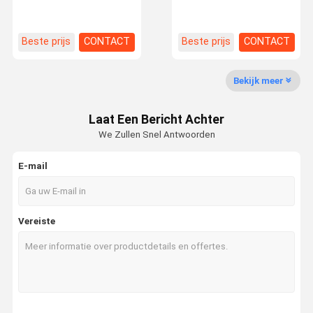
uitvoerdoeleinden
opslagcontainers met en
bestemde
uit kunststof
opslagcontainers voor
gewone
Contacteer
Beste prijs
CONTACT
Beste prijs
CONTACT
metaaldraadnetten
Ons
Bekijk meer
Medium Duty Racking
Laat Een Bericht Achter
Cantilever-opslagruimte
We Zullen Snel Antwoorden
Zware palletrekken
E-mail
Zeer het Smalle Doorgangpallet Rekken
Doppel diep palletrekken
Vereiste
Mobiele reksystemen
aandrijving in pallet het rekken
Het radiopendelpallet Rekken