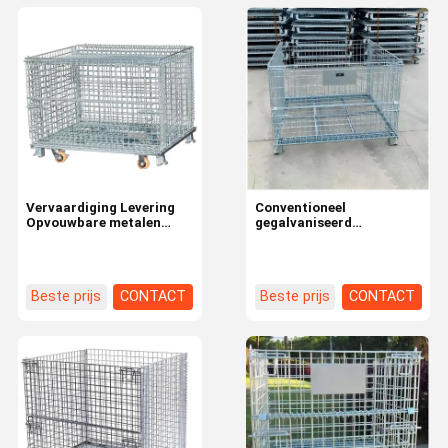
Vervaardiging Levering
Conventioneel
Opvouwbare metalen
gegalvaniseerd
draadgordel opslagkooi
draadnetcontainer voor
voor aangepaste hoogte
vrachtvervoer en
0-5m
opslagoplossingen
Beste prijs
CONTACT
Beste prijs
CONTACT