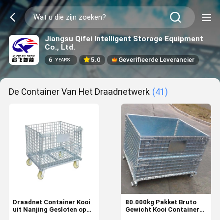
Jiangsu Qifei Intelligent Storage Equipment
Co., Ltd.
6
5.0
Geverifieerde Leverancier
YEARS
De Container Van Het Draadnetwerk
(41)
Draadnet Container Kooi
80.000kg Pakket Bruto
uit Nanjing Gesloten open
Gewicht Kooi Container
pakket Bruto Gewicht
voor pallet gesloten open