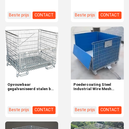
200.000kg Goed
Beste prijs
CONTACT
Beste prijs
CONTACT
Opvouwbaar
Poedercoating Steel
gegalvaniseerd stalen bak
Industrial Wire Mesh
pallet mesh container
Basket Medium Duty
gelast draagbaar 100-
Crate Bin Box Voor opslag
1500 gesloten open
Beste prijs
CONTACT
Beste prijs
CONTACT