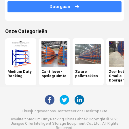
Ernstpallet het Rekken
Doorgaan
Push-back palletstelling
Mezzanine het Rekken Systeem
Onze Categorieën
ASRS-rekken
Schimmelrekken
De container van het draadnetwerk
Medium Duty
Cantilever-
Zware
Zeer het
Racking
opslagruimte
palletrekken
Smalle
stapel het rekken
Doorgangp
et Rekken
stapelbare pallets
Opberging van banden
Thuis
Ongeveer ons
Contacteer ons
Desktop Site
Werkbank voor industriële garages
Kwaliteit
Medium Duty Racking
China Fabriek.Copyright © 2025
Jiangsu Qifei Intelligent Storage Equipment Co., Ltd.. All Rights
Stalen veiligheidshek
Reserved.