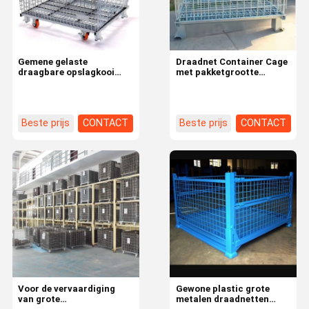
Gemene gelaste
Draadnet Container Cage
draagbare opslagkooi
met pakketgrootte
metalen doos voor de
200000cm * 1000.00cm *
ontwikkeling van het
200000cm Direct
magazijn conventionele
Beste prijs
CONTACT
Beste prijs
CONTACT
Thuis
Producten
Video's
Over Ons
Voor de vervaardiging
Gewone plastic grote
van grote
metalen draadnetten