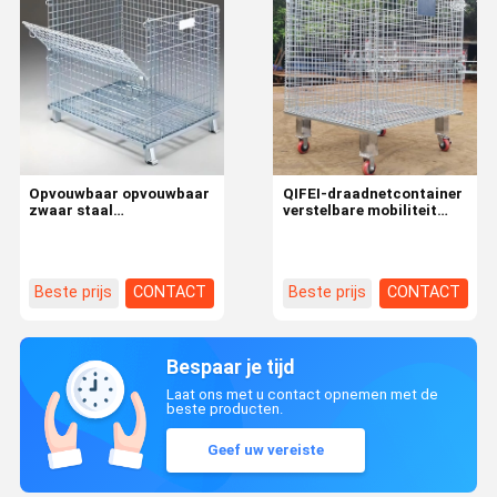
Opvouwbaar opvouwbaar
QIFEI-draadnetcontainer
zwaar staal
verstelbare mobiliteit
gegalvaniseerd
voor industriële
draadnetcontainer op
draadmanden
maat
Beste prijs
CONTACT
Beste prijs
CONTACT
Bespaar je tijd
Laat ons met u contact opnemen met de
beste producten.
Geef uw vereiste