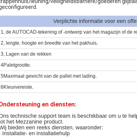
trappenhuis/leuning/veiligheidsbarrière/goederen glijb
geconfigureerd.
Verplichte informatie voor een offe
1, de AUTOCAD-tekening of -ontwerp van het magazijn of de r
2, lengte, hoogte en breedte van het pakhuis.
3, Lagen van de rekken
4Paletgrootte.
5Maximaal gewicht van de pallet met lading.
6Kleurvereiste.
Ondersteuning en diensten:
Ons technische support team is beschikbaar om u te he
tot het Mezzanine product.
Wij bieden een reeks diensten, waaronder:
- Installatie- en installatiehulp