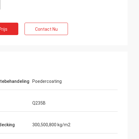
rijs
Contact Nu
tebehandeling
Poedercoating
Q235B
 decking
300,500,800 kg/m2