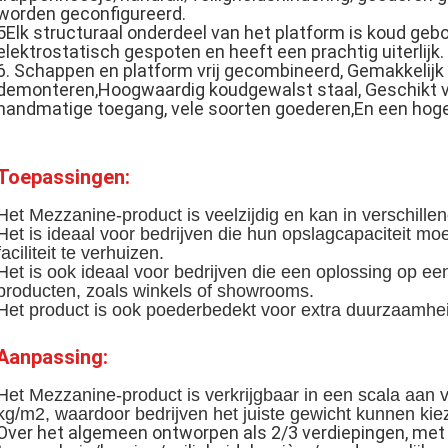
worden geconfigureerd.
5Elk structuraal onderdeel van het platform is koud geb
elektrostatisch gespoten en heeft een prachtig uiterlijk.
6. Schappen en platform vrij gecombineerd, Gemakkelijk t
demonteren,Hoogwaardig koudgewalst staal, Geschikt vo
handmatige toegang, vele soorten goederen,En een hoge
Toepassingen:
Het Mezzanine-product is veelzijdig en kan in verschillen
Het is ideaal voor bedrijven die hun opslagcapaciteit mo
faciliteit te verhuizen.
Het is ook ideaal voor bedrijven die een oplossing op ee
producten, zoals winkels of showrooms.
Het product is ook poederbedekt voor extra duurzaamhei
Aanpassing:
Het Mezzanine-product is verkrijgbaar in een scala aan
kg/m2, waardoor bedrijven het juiste gewicht kunnen kie
Over het algemeen ontworpen als 2/3 verdiepingen, met