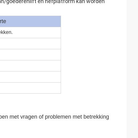
aan/goederenlift en hefplatform kan worden
rte
ekken.
lpen met vragen of problemen met betrekking