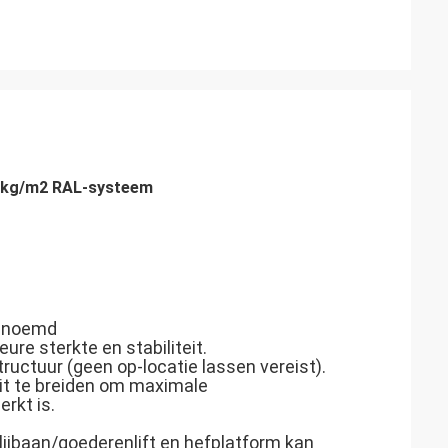
 kg/m2 RAL-systeem
genoemd
eure sterkte en stabiliteit.
uctuur (geen op-locatie lassen vereist).
it te breiden om maximale
rkt is.
lijbaan/goederenlift en hefplatform kan