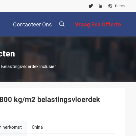
Dutch
Contacteer Ons
Vraag Een Offerte
Aan
描
cten
elastingsvloerdek Inclusief
述
800 kg/m2 belastingsvloerdek
an herkomst
China