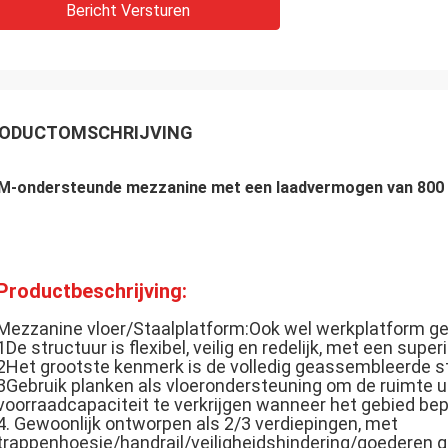
Bericht Versturen
ODUCTOMSCHRIJVING
M-ondersteunde mezzanine met een laadvermogen van 800
Productbeschrijving:
Mezzanine vloer/Staalplatform:Ook wel werkplatform 
1De structuur is flexibel, veilig en redelijk, met een superi
2Het grootste kenmerk is de volledig geassembleerde str
3Gebruik planken als vloerondersteuning om de ruimte u
voorraadcapaciteit te verkrijgen wanneer het gebied bepe
4. Gewoonlijk ontworpen als 2/3 verdiepingen, met
trappenhoesje/handrail/veiligheidshindering/goederen g