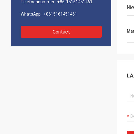
Telefoonnummer :
+86-15161451461
Niv
WhatsApp :
+8615161451461
Mar
Contact
LA