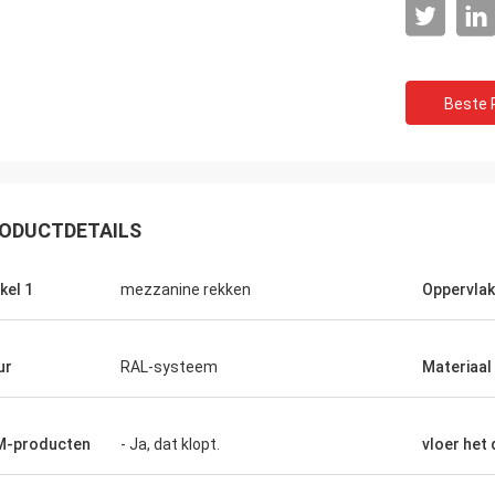
Beste P
ODUCTDETAILS
kel 1
mezzanine rekken
Oppervlak
ur
RAL-systeem
Materiaal
M-producten
- Ja, dat klopt.
vloer het