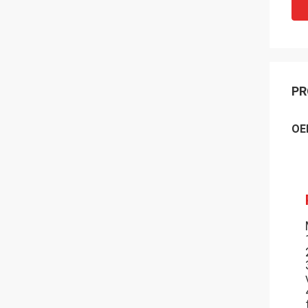
PR
OE