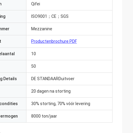
m
Qifei
ing
ISO9001；CE；SGS
mmer
Mezzanine
t
Productenbrochure PDF
elaantal
10
50
g Details
DE STANDAARDuitvoer
20 dagen na storting
condities
30% storting, 70% vóór levering
 vermogen
8000 ton/jaar