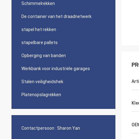
Schimmelrekken
De container van het draadnetwerk
stapel het rekken
stapelbare pallets
Opberging van banden
PR
Werkbank voor industriële garages
Arti
Stalen veiligheidshek
Platenopslagrekken
Kle
OE
Contactpersoon :
Sharon Yan