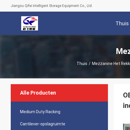
Jiangsu Qifei Intelligent Storage Equipment Co., Ltd.
Thuis
Mez
Thuis
/
Mezzanine Het Rek
Alle Producten
OE
in
Medium Duty Racking
Cantilever-opslagruimte