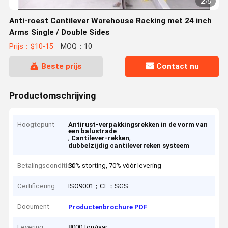
2
/
5
Anti-roest Cantilever Warehouse Racking met 24 inch
Arms Single / Double Sides
Prijs：$10-15
MOQ：10
Beste prijs
Contact nu
Productomschrijving
Hoogtepunt
Antirust-verpakkingsrekken in de vorm van
een balustrade
,
,
Cantilever-rekken
dubbelzijdig cantileverreken systeem
Betalingscondities
30% storting, 70% vóór levering
Certificering
ISO9001；CE；SGS
Document
Productenbrochure PDF
Levering
8000 ton/jaar