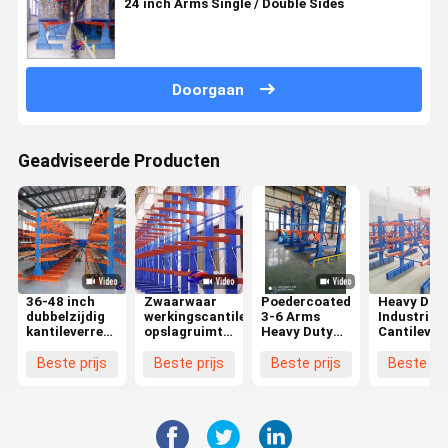
24 inch Arms Single / Double Sides
Doorgaan
Geadviseerde Producten
36-48 inch
Zwaarwaar
Poedercoated
Heavy Dut
dubbelzijdig
werkingscantilever-
3-6 Arms
Industrial
kantileverrek
opslagruimte,
Heavy Duty
Cantilever
1500 kg
roestvast, 8-
Cantilever
Racks,
lading voor
20 voet hoog
opslagrek
Dubbelzijd
Beste prijs
Beste prijs
Beste prijs
Beste pri
zware opslag
System
Cantilever
Pipe Stora
Racks