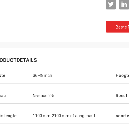
Beste P
ODUCTDETAILS
pte
36-48 inch
Hoogt
eau
Niveaus 2-5
Roest
is lengte
1100 mm-2100 mm of aangepast
soort