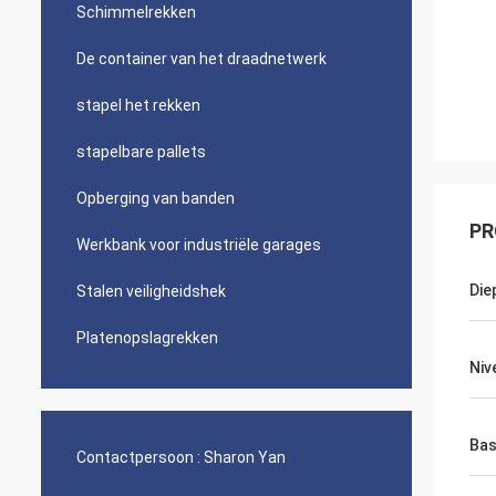
Schimmelrekken
De container van het draadnetwerk
stapel het rekken
stapelbare pallets
Opberging van banden
PR
Werkbank voor industriële garages
Die
Stalen veiligheidshek
Platenopslagrekken
Niv
Bas
Contactpersoon :
Sharon Yan