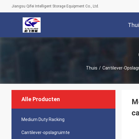
Jiangsu Qifei Intelligent Storage Equipment Co., Ltd.
Thu
Thuis
/
Cantilever-Opslag
Alle Producten
Me
ca
Medium Duty Racking
Cantilever-opslagruimte