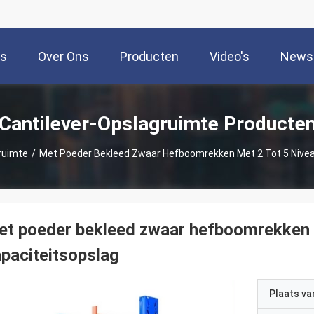
is
Over Ons
Producten
Video's
News
Cantilever-Opslagruimte Producte
ruimte
/
Met Poeder Bekleed Zwaar Hefboomrekken Met 2 Tot 5 Nivea
t poeder bekleed zwaar hefboomrekken m
paciteitsopslag
Plaats v