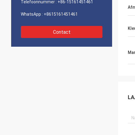
Telefoonnummer :
+86-15161451461
Afm
WhatsApp :
+8615161451461
Kle
Contact
Mar
LA