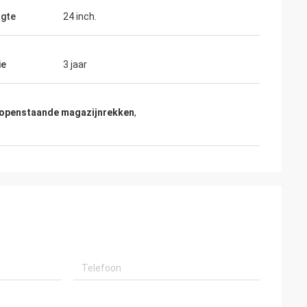
gte
24 inch.
ie
3 jaar
openstaande magazijnrekken
,