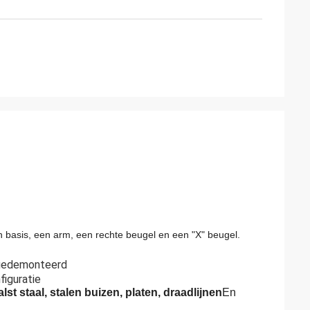
n basis, een arm, een rechte beugel en een "X" beugel.
gedemonteerd
figuratie
lst staal, stalen buizen, platen, draadlijnen
En