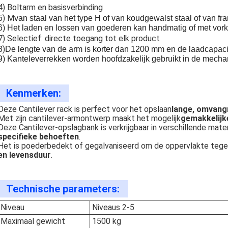
4) Boltarm en basisverbinding
5) M
van staal van het type H of van koudgewalst staal of van fra
6) Het laden en lossen van goederen kan handmatig of met vork
7) Selectief: directe toegang tot elk product
8)
De lengte van de arm is korter dan 1200 mm en de laadcapacit
9) Kanteleverrekken worden hoofdzakelijk gebruikt in de mecha
Kenmerken:
Deze Cantilever rack is perfect voor het opslaan
lange, omvangr
Met zijn cantilever-armontwerp maakt het mogelijk
gemakkelijk
Deze Cantilever-opslagbank is verkrijgbaar in verschillende mate
specifieke behoeften
.
Het is poederbedekt of gegalvaniseerd om de oppervlakte tege
en levensduur
.
Technische parameters:
Niveau
Niveaus 2-5
Maximaal gewicht
1500 kg