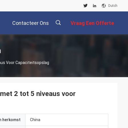
Dutch
Contacteer Ons
Vraag Een Offerte
Aan
描
n
us Voor Capaciteitsopslag
述
et 2 tot 5 niveaus voor
an herkomst
China