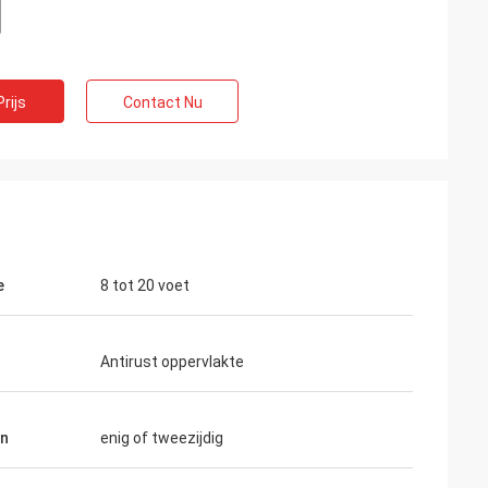
rijs
Contact Nu
e
8 tot 20 voet
Antirust oppervlakte
en
enig of tweezijdig