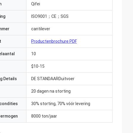
m
Qifei
ing
ISO9001；CE；SGS
mmer
cantilever
t
Productenbrochure PDF
elaantal
10
$10-15
g Details
DE STANDAARDuitvoer
20 dagen na storting
condities
30% storting, 70% vóór levering
 vermogen
8000 ton/jaar