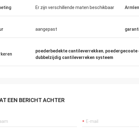
eting
Er zijn verschillende maten beschikbaar
Armlen
ur
aangepast
garant
poederbedekte cantileverrekken
,
poedergecoate 
keren
dubbelzijdig cantileverreken systeem
AT EEN BERICHT ACHTER