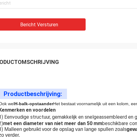
Bericht Versturen
ODUCTOMSCHRIJVING
Productbeschrijving:
Ook wel
H-balk-opstaander
Het bestaat voornamelijk uit een kolom, ee
Kenmerken en voordelen
1) Eenvoudige structuur, gemakkelijk en snel
geassembleerd en 
2)
met een diameter van niet meer dan 50 mm
beschikbare con
3) M
alleen gebruikt voor de opslag van lange spullen zoals
gewa
zo verder.