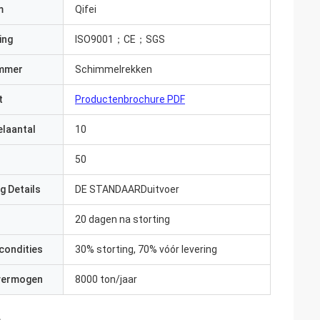
m
Qifei
ing
ISO9001；CE；SGS
mmer
Schimmelrekken
t
Productenbrochure PDF
elaantal
10
50
g Details
DE STANDAARDuitvoer
20 dagen na storting
condities
30% storting, 70% vóór levering
 vermogen
8000 ton/jaar