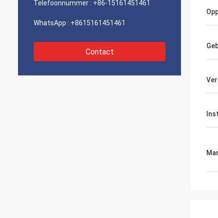
Telefoonnummer :
+86-15161451461
Opp
WhatsApp :
+8615161451461
Geb
Contact
Ver
Ins
Mar