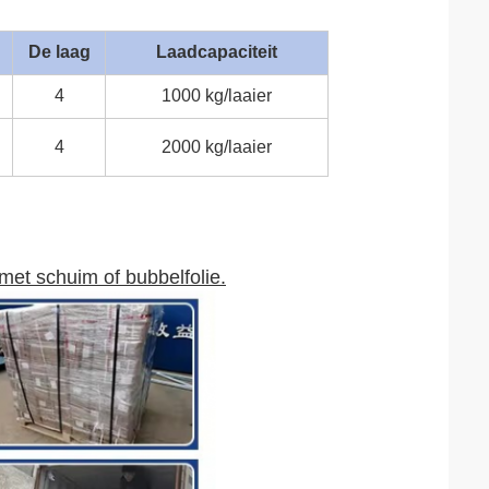
De laag
Laadcapaciteit
4
1000 kg/laaier
4
2000 kg/laaier
et schuim of bubbelfolie.