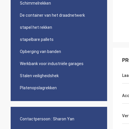
Schimmelrekken
De container van het draadnetwerk
stapel het rekken
stapelbare pallets
Opberging van banden
PR
Werkbank voor industriële garages
Laa
Stalen veiligheidshek
Platenopslagrekken
Acc
Ver
Contactpersoon :
Sharon Yan