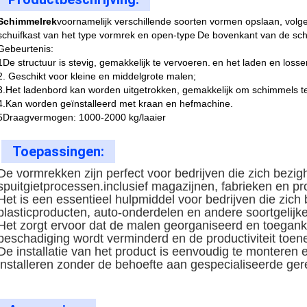
Schimmelrek
voornamelijk verschillende soorten vormen opslaan, volg
schuifkast van het type vormrek en open-type
De bovenkant van de sc
Gebeurtenis:
1De structuur is stevig, gemakkelijk te vervoeren.
en het laden en losse
2. Geschikt voor kleine en middelgrote malen;
3.Het ladenbord kan worden uitgetrokken, gemakkelijk om schimmels te
4.Kan worden geïnstalleerd met kraan en hefmachine.
5Draagvermogen: 1000-2000 kg/laaier
Toepassingen:
De vormrekken zijn perfect voor bedrijven die zich bez
spuitgietprocessen.
inclusief magazijnen, fabrieken en pro
Het is een essentieel hulpmiddel voor bedrijven die zic
plasticproducten, auto-onderdelen en andere soortgelijke
Het zorgt ervoor dat de malen georganiseerd en toegankel
beschadiging wordt verminderd en de productiviteit toen
De installatie van het product is eenvoudig te monteren 
installeren zonder de behoefte aan gespecialiseerde ge