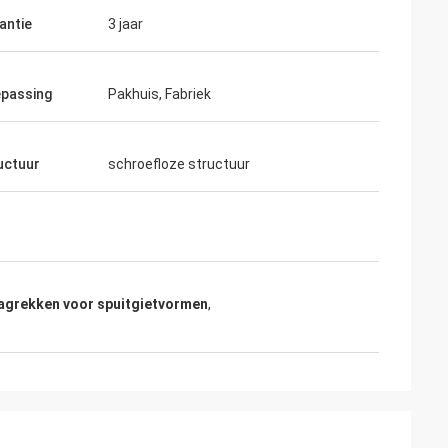
antie
3 jaar
passing
Pakhuis, Fabriek
uctuur
schroefloze structuur
agrekken voor spuitgietvormen
,