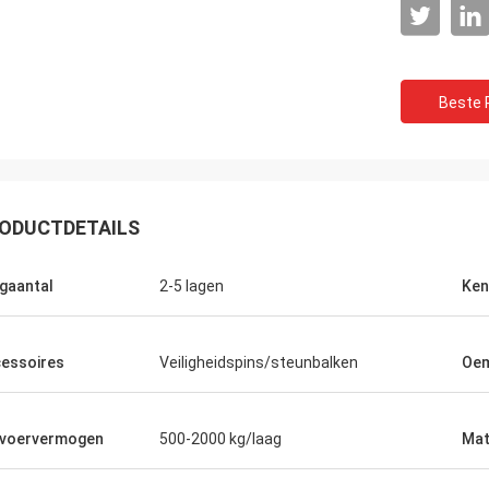
Beste P
ODUCTDETAILS
gaantal
2-5 lagen
Ken
essoires
Veiligheidspins/steunbalken
Oe
voervermogen
500-2000 kg/laag
Mat