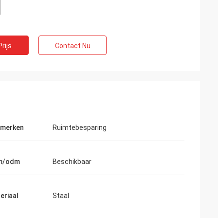
rijs
Contact Nu
merken
Ruimtebesparing
m/odm
Beschikbaar
eriaal
Staal