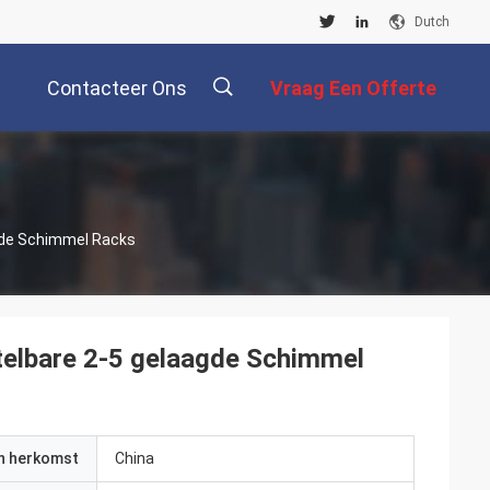
Dutch
Contacteer Ons
Vraag Een Offerte
Aan
描
agde Schimmel Racks
述
telbare 2-5 gelaagde Schimmel
an herkomst
China