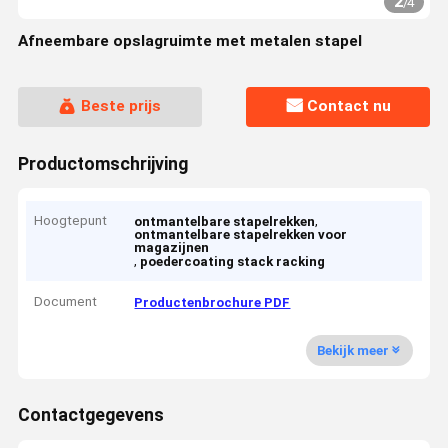
2
/
4
Afneembare opslagruimte met metalen stapel
Beste prijs
Contact nu
Productomschrijving
Hoogtepunt
,
ontmantelbare stapelrekken
ontmantelbare stapelrekken voor
magazijnen
,
poedercoating stack racking
Document
Productenbrochure PDF
Bekijk meer
Contactgegevens