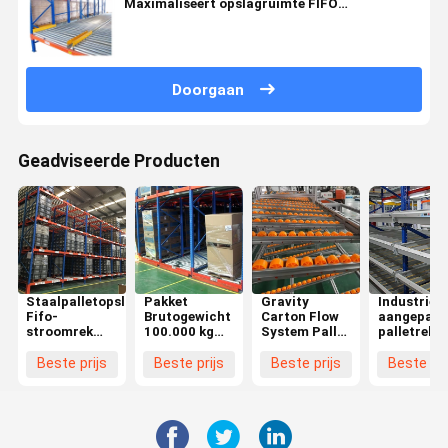
Maximaliseert opslagruimte FIFO
Toegankelijkheid
Doorgaan
Geadviseerde Producten
Staalpalletopslag
Pakket
Gravity
Industrieel
Fifo-
Brutogewicht
Carton Flow
aangepast
stroomrek
100.000 kg
System Pallet
palletrekk
voor
Koolstaal
Flow Racking
met
magazijnapparatuur
schroefloos
met
instelbare
Beste prijs
Beste prijs
Beste prijs
Beste pri
stroomrek
rolverpakking
opslagopl
voor opslag in
Bruto gewicht
het magazijn
200.000 kg