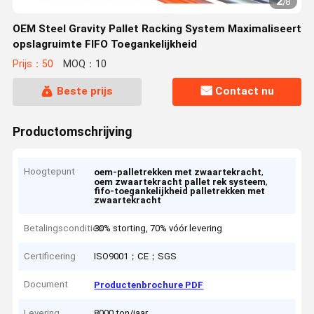
2
/
8
OEM Steel Gravity Pallet Racking System Maximaliseert
opslagruimte FIFO Toegankelijkheid
Prijs：50
MOQ：10
Beste prijs
Contact nu
Productomschrijving
Hoogtepunt
,
oem-palletrekken met zwaartekracht
,
oem zwaartekracht pallet rek systeem
fifo-toegankelijkheid palletrekken met
zwaartekracht
Betalingscondities
30% storting, 70% vóór levering
Certificering
ISO9001；CE；SGS
Document
Productenbrochure PDF
Levering
8000 ton/jaar