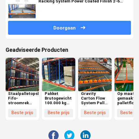
Racking System Power Coated Finish 2-6
niveaus
Doorgaan
Geadviseerde Producten
Staalpalletopslag
Pakket
Gravity
Op maat
Fifo-
Brutogewicht
Carton Flow
gemaakte
stroomrek
100.000 kg
System Pallet
palletflowr
voor
Koolstaal
Flow Racking
palletrekk
magazijnapparatuur
schroefloos
met
voor twee
Beste prijs
Beste prijs
Beste prijs
Beste pri
stroomrek
rolverpakking
gangen
voor opslag in
Bruto gewicht
gegalvanis
het magazijn
200.000 kg
/
poedercoa