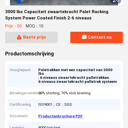
2
/
9
3000 lbs Capaciteit zwaartekracht Palet Racking
System Power Coated Finish 2-6 niveaus
Prijs：50
MOQ：10
Beste prijs
Contact nu
Productomschrijving
Hoogtepunt
Paletrekken met een capaciteit van 3000
lbs
,
,
6 niveaus zwaartekracht palletrekken
6 niveaus zwaartekracht palletrek systeem
Betalingscondities
30% storting, 70% vóór levering
Certificering
ISO9001；CE；SGS
Document
Productenbrochure PDF
Levering
8000 ton/jaar