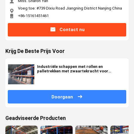
Miss. Sharon Yan
Voeg toe: #739 Dixiu Road Jiangning District Nanjing China
+86-15161451461
Contact nu
Krijg De Beste Prijs Voor
Industriële schappen met rollen en
palletrekken met zwaartekracht voor
maximale opslagcapaciteit
Doorgaan
Geadviseerde Producten