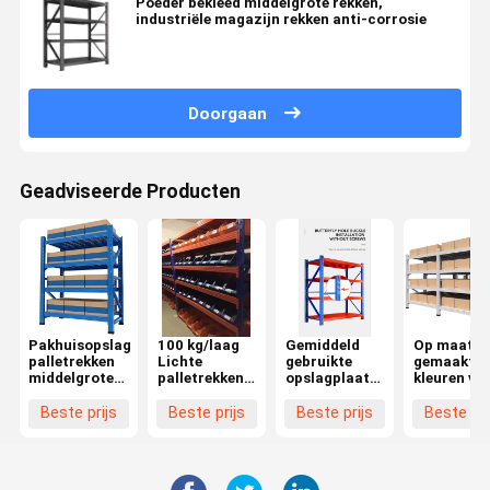
Poeder bekleed middelgrote rekken,
industriële magazijn rekken anti-corrosie
Doorgaan
Geadviseerde Producten
Pakhuisopslag
100 kg/laag
Gemiddeld
Op maat
palletrekken
Lichte
gebruikte
gemaakte
middelgrote
palletrekken
opslagplaatsen
kleuren vo
rekken
voor
voor
middelgro
aangepast
opslagoplossingen
opslagplaatsen
opslag voo
Beste prijs
Beste prijs
Beste prijs
Beste pri
ontwerp
voor
efficiënte
supermarkten
opslagopl
in magazijnen