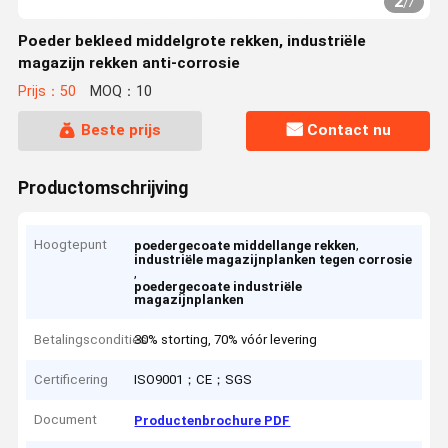
2
/
7
Poeder bekleed middelgrote rekken, industriële
magazijn rekken anti-corrosie
Prijs：50
MOQ：10
Beste prijs
Contact nu
Productomschrijving
Hoogtepunt
,
poedergecoate middellange rekken
industriële magazijnplanken tegen corrosie
,
poedergecoate industriële
magazijnplanken
Betalingscondities
30% storting, 70% vóór levering
Certificering
ISO9001；CE；SGS
Document
Productenbrochure PDF