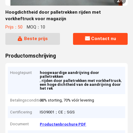
2
/
9
Hoogdichtheid door palletrekken rijden met
vorkheftruck voor magazijn
Prijs：50
MOQ：10
Beste prijs
Contact nu
Productomschrijving
Hoogtepunt
hoogwaardige aandrijving door
palletrekken
,
,
rijden door palletrekken met vorkheftruck
een hoge dichtheid van de aandrijving door
het rek
Betalingscondities
30% storting, 70% vóór levering
Certificering
ISO9001；CE；SGS
Document
Productenbrochure PDF