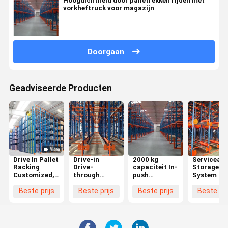
Hoogdichtheid door palletrekken rijden met
vorkheftruck voor magazijn
Doorgaan
Geadviseerde Producten
Drive In Pallet
Drive-in
2000 kg
Serviceabil
Racking
Drive-
capaciteit In-
Storage
Customized,
through
push
System Dri
Heavy Duty
Racking voor
palletrekken
in Drive do
Drive In Rack
opslag met
voor
het rek
Beste prijs
Beste prijs
Beste prijs
Beste pri
systeem
een hoog
veelzijdige
volume
opslag in een
magazijn