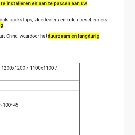
te installeren en aan te passen aan uw
zoals backstops, vloerleiders en kolombeschermers
ig
.
it China, waardoor het
duurzaam en langdurig
.
/ 1200x1200 / 1100x1100 /
80~100*45