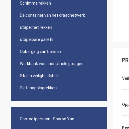
Schimmelrekken
De container van het draadnetwerk
stapel het rekken
stapelbare pallets
Opberging van banden
PR
Werkbank voor industriële garages
Stalen veiligheidshek
Vei
Platenopslagrekken
Opp
Contactpersoon :
Sharon Yan
Bew