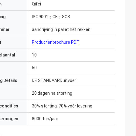
m
Qifei
ing
ISO9001；CE；SGS
mmer
aandrijving in pallet het rekken
t
Productenbrochure PDF
elaantal
10
50
g Details
DE STANDAARDuitvoer
20 dagen na storting
condities
30% storting, 70% vóór levering
 vermogen
8000 ton/jaar