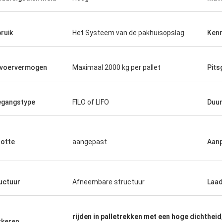
ruik
Het Systeem van de pakhuisopslag
Ken
voervermogen
Maximaal 2000 kg per pallet
Pits
gangstype
FILO of LIFO
Duu
otte
aangepast
Aan
uctuur
Afneembare structuur
Laad
rijden in palletrekken met een hoge dichtheid
keren