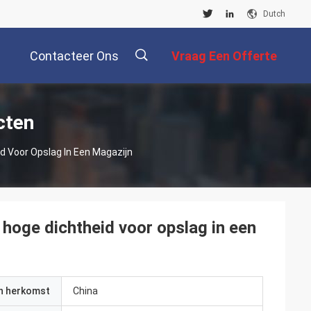
Dutch
Contacteer Ons
Vraag Een Offerte
Aan
描
cten
d Voor Opslag In Een Magazijn
述
hoge dichtheid voor opslag in een
an herkomst
China