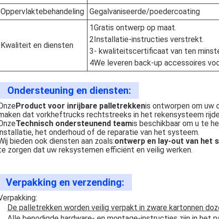
Oppervlaktebehandeling
Gegalvaniseerde/poedercoating
1Gratis ontwerp op maat.
2Installatie-instructies verstrekt.
Kwaliteit en diensten
3- kwaliteitscertificaat van ten minste
4We leveren back-up accessoires voo
Ondersteuning en diensten:
Onze
Product voor inrijbare palletrekken
is ontworpen om uw o
maken dat vorkheftrucks rechtstreeks in het rekensysteem rijden
Onze
Technisch ondersteunend team
is beschikbaar om u te h
installatie, het onderhoud of de reparatie van het systeem.
Wij bieden ook diensten aan zoals:
ontwerp en lay-out van het
te zorgen dat uw reksystemen efficiënt en veilig werken.
Verpakking en verzending:
Verpakking:
De palletrekken worden veilig verpakt in zware kartonnen doz
Alle benodigde hardware- en montage-instructies zijn in het