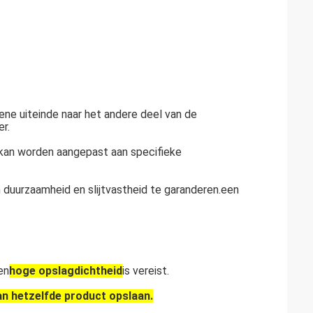
ene uiteinde naar het andere deel van de
r.
 kan worden aangepast aan specifieke
duurzaamheid en slijtvastheid te garanderen.een
en
hoge opslagdichtheid
is vereist.
n hetzelfde product opslaan.