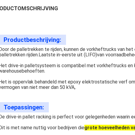
ODUCTOMSCHRIJVING
Productbeschrijving:
Door de palletrekken te rijden, kunnen de vorkheftrucks van het 
palletrekken rijden.
Laatste in-eerste uit (LIFO)
van voorraadbehee
Het drive-in palletsysteem is compatibel met vorkheftrucks en
warehousebehoeften.
Het is oppervlak behandeld met epoxy elektrostatische verf om 
vermogen van niet meer dan 50 kVA,.
Toepassingen:
De drive-in pallet racking is perfect voor gelegenheden waarin e
Dit is met name nuttig voor bedrijven die
grote hoeveelheden va