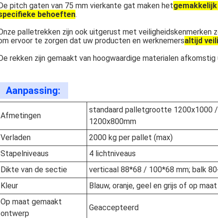
De pitch gaten van 75 mm vierkante gat maken het
gemakkelijk 
specifieke behoeften
.
Onze palletrekken zijn ook uitgerust met veiligheidskenmerken 
om ervoor te zorgen dat uw producten en werknemers
altijd veil
De rekken zijn gemaakt van hoogwaardige materialen afkomstig u
Aanpassing:
standaard palletgrootte 1200x1000 
Afmetingen
1200x800mm
Verladen
2000 kg per pallet (max)
Stapelniveaus
4 lichtniveaus
Dikte van de sectie
verticaal 88*68 / 100*68 mm; balk 
Kleur
Blauw, oranje, geel en grijs of op maat
Op maat gemaakt
Geaccepteerd
ontwerp