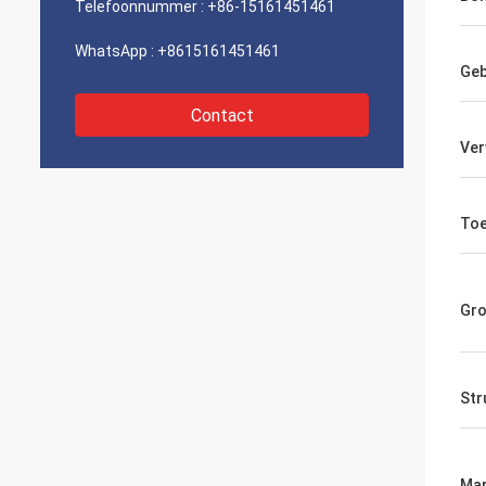
Telefoonnummer :
+86-15161451461
WhatsApp :
+8615161451461
Geb
Contact
Ver
Toe
Gro
Str
Mar