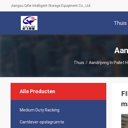
Jiangsu Qifei Intelligent Storage Equipment Co., Ltd.
Thuis
Aan
Thuis
/
Aandrijving In Pallet 
Alle Producten
FI
m
Medium Duty Racking
Cantilever-opslagruimte