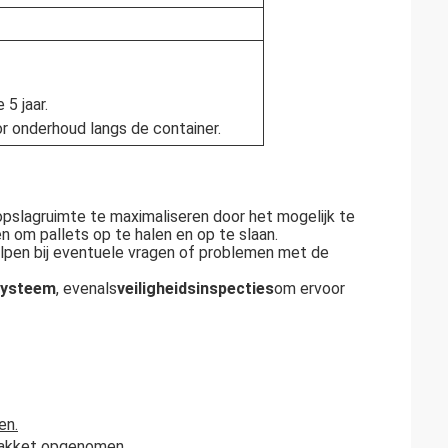
 5 jaar.
r onderhoud langs de container.
pslagruimte te maximaliseren door het mogelijk te
 om pallets op te halen en op te slaan.
elpen bij eventuele vragen of problemen met de
 systeem
, evenals
veiligheidsinspecties
om ervoor
en.
 pakket opgenomen.