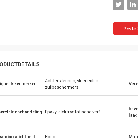
Beste P
ODUCTDETAILS
Achtersteunen, vloerleiders,
ligheidskenmerken
Vere
zuilbeschermers
have
ervlaktebehandeling
Epoxy-elektrostatische verf
laad
aaringsdichtheid
Hoog
Mate