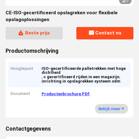
2
/
7
CE-ISO-gecertificeerd opslagreken voor flexibele
opslagoplossingen
Beste prijs
Contact nu
Productomschrijving
Hoogtepunt
ISO-gecertificeerde palletrekken met hoge
dichtheid
,
,
c gecertificeerd rijden in een magazijn
inrichting in opslagrekken systeem odm
Document
Productenbrochure PDF
Bekijk meer
Contactgegevens