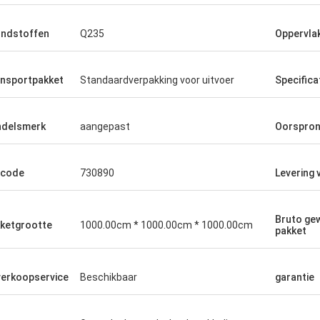
ndstoffen
Q235
Oppervla
nsportpakket
Standaardverpakking voor uitvoer
Specifica
delsmerk
aangepast
Oorspro
-code
730890
Levering
Bruto gew
ketgrootte
1000.00cm * 1000.00cm * 1000.00cm
pakket
erkoopservice
Beschikbaar
garantie