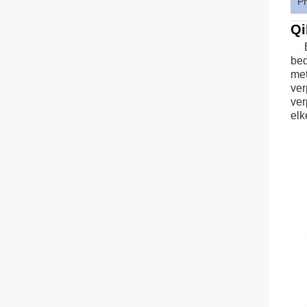
Pr
Qi
bed
met
ver
ver
elk