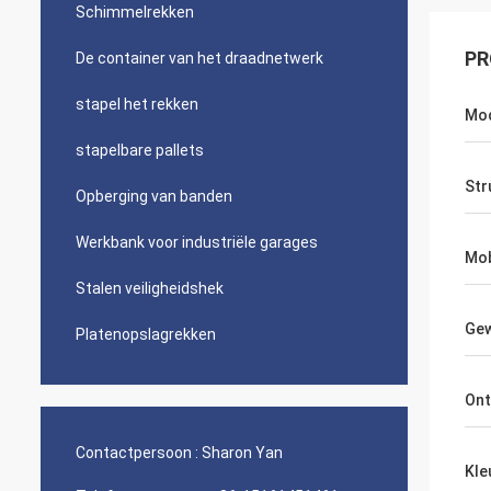
Schimmelrekken
PR
De container van het draadnetwerk
stapel het rekken
Mod
stapelbare pallets
Str
Opberging van banden
Werkbank voor industriële garages
Mob
Stalen veiligheidshek
Gew
Platenopslagrekken
Ont
Contactpersoon :
Sharon Yan
Kle