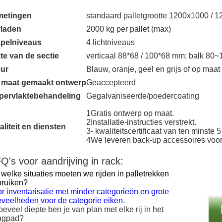
metingen
standaard palletgrootte 1200x1000 /
rladen
2000 kg per pallet (max)
apelniveaus
4 lichtniveaus
te van de sectie
verticaal 88*68 / 100*68 mm; balk 80
eur
Blauw, oranje, geel en grijs of op maat
 maat gemaakt ontwerp
Geaccepteerd
pervlaktebehandeling
Gegalvaniseerde/poedercoating
1Gratis ontwerp op maat.
2Installatie-instructies verstrekt.
liteit en diensten
3- kwaliteitscertificaat van ten minste 5 
4We leveren back-up accessoires voor
Q's voor aandrijving in rack:
 welke situaties moeten we rijden in palletrekken
ruiken?
r inventarisatie met minder categorieën en grote
veelheden voor de categorie eiken.
eveel diepte ben je van plan met elke rij in het
ngpad?