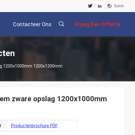
Dutch
Contacteer Ons
Vraag Een Offerte
Aan
描
cten
pslag 1200x1000mm 1200x1200mm
述
System zware opslag 1200x1000mm
t
Productenbrochure PDF