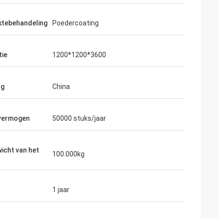
ktebehandeling
Poedercoating
tie
1200*1200*3600
ng
China
 vermogen
50000 stuks/jaar
icht van het
100.000kg
1 jaar