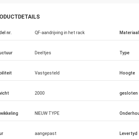
ODUCTDETAILS
el nr.
QF-aandrijving in het rack
Materiaal
uctuur
Deeltjes
Type
iliteit
Vastgesteld
Hoogte
icht
2000
gesloten
wikkeling
NIEUW TYPE
Onderho
ur
aangepast
Levertyd