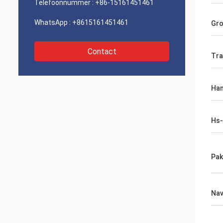
Telefoonnummer :
+86-15161451461
WhatsApp :
+8615161451461
Gro
Contact
Tra
Han
Hs
Pak
Nav