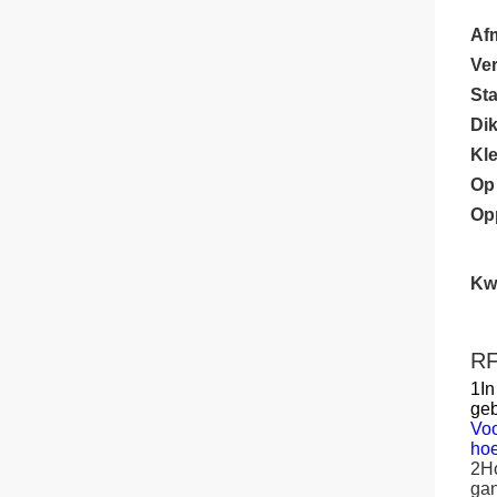
Af
Ve
St
Dik
Kl
Op
Op
Kwa
RF
1In
geb
Voo
hoe
2Ho
ga