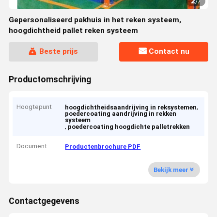
2
/
7
Gepersonaliseerd pakhuis in het reken systeem,
hoogdichtheid pallet reken systeem
Beste prijs
Contact nu
Productomschrijving
Hoogtepunt
,
hoogdichtheidsaandrijving in reksystemen
poedercoating aandrijving in rekken
systeem
,
poedercoating hoogdichte palletrekken
Document
Productenbrochure PDF
Bekijk meer
Contactgegevens