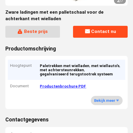
2
/
7
Zware ladingen met een palletschaal voor de
achterkant met wielladen
Beste prijs
Contact nu
Productomschrijving
Hoogtepunt
,
,
Paletrekken met wielladen
met wiellauto's
,
met achtersteunrekken
gegalvaniseerd terugstootrek systeem
Document
Productenbrochure PDF
Bekijk meer
Contactgegevens