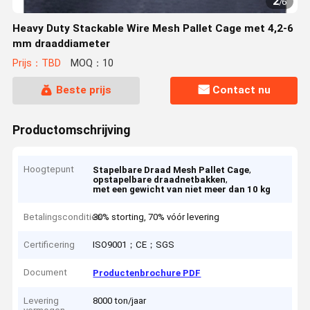
2
/
6
Heavy Duty Stackable Wire Mesh Pallet Cage met 4,2-6
mm draaddiameter
Prijs：TBD
MOQ：10
Beste prijs
Contact nu
Productomschrijving
Hoogtepunt
,
Stapelbare Draad Mesh Pallet Cage
,
opstapelbare draadnetbakken
met een gewicht van niet meer dan 10 kg
Betalingscondities
30% storting, 70% vóór levering
Certificering
ISO9001；CE；SGS
Document
Productenbrochure PDF
Levering
8000 ton/jaar