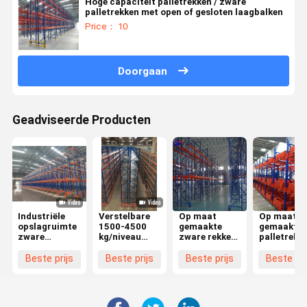
Hoge capaciteit palletrekken / zware
palletrekken met open of gesloten laagbalken
Price： 10
Doorgaan
Geadviseerde Producten
Industriële
Verstelbare
Op maat
Op maat
opslagruimte
1500-4500
gemaakte
gemaakte
zware
kg/niveau
zware rekken
palletreks
palletrekken
zware
voor
voor
2000 kg
palletplanken
pakhuizen
pakhuizen
Beste prijs
Beste prijs
Beste prijs
Beste pri
Modulair
voor
ontwerp
logistiekcentrum