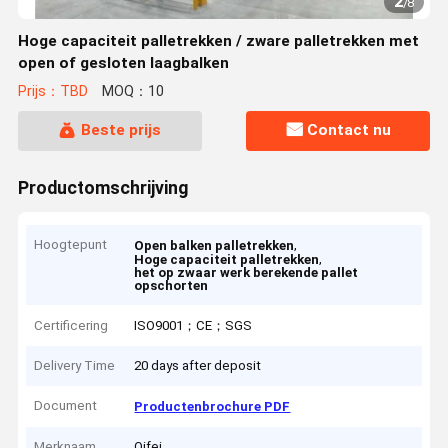
2
/
8
Hoge capaciteit palletrekken / zware palletrekken met
open of gesloten laagbalken
Prijs：TBD
MOQ：10
Beste prijs
Contact nu
Productomschrijving
Hoogtepunt
,
Open balken palletrekken
,
Hoge capaciteit palletrekken
het op zwaar werk berekende pallet
opschorten
Certificering
ISO9001；CE；SGS
Delivery Time
20 days after deposit
Document
Productenbrochure PDF
Merknaam
Qifei