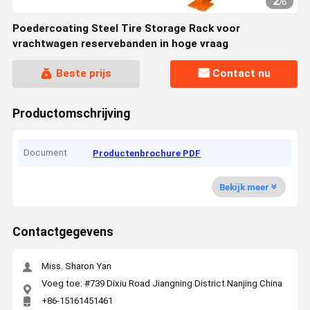
2
/
6
Poedercoating Steel Tire Storage Rack voor
vrachtwagen reservebanden in hoge vraag
Beste prijs
Contact nu
Productomschrijving
Document
Productenbrochure PDF
Bekijk meer
Contactgegevens
Miss. Sharon Yan
Voeg toe: #739 Dixiu Road Jiangning District Nanjing China
+86-15161451461