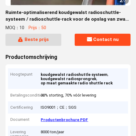
2
/
7
Ruimte-optimaliserend koudgewalst radioschuttle-
systeem / radioschuttle-rack voor de opslag van zware
pallets
MOQ：10
Prijs：50
Beste prijs
Contact nu
Productomschrijving
Hoogtepunt
,
koudgewalst radioshuttle systeem
,
koudgewalst radiosprongrek
op maat gemaakte radio shuttle rack
Betalingscondities
30% storting, 70% vóór levering
Certificering
ISO9001；CE；SGS
Document
Productenbrochure PDF
Levering
8000 ton/jaar