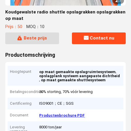
2
/
7
Koudgewalste radio shuttle opslagrakken opslagrakken
op maat
Prijs：50
MOQ：10
Beste prijs
Contact nu
Productomschrijving
Hoogtepunt
,
op maat gemaakte opslagruimtesysteem
opslagplank systeem aangepaste dichtheid
,
op maat gemaakte shuttlesysteem
Betalingscondities
30% storting, 70% vóór levering
Certificering
ISO9001；CE；SGS
Document
Productenbrochure PDF
Levering
8000 ton/jaar