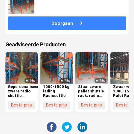
Doorgaan
Geadviseerde Producten
Gepersonaliseerde
1000-1500 kg
Staal zware
Zwaar wer
zware radio
lading
pallet shuttle
1000-1500
shuttle
Radiosuttle
rack, radio
Palet Radi
palletrekken
Racking
shuttle
Shuttle
voor
System,
systeem
Racking
Beste prijs
Beste prijs
Beste prijs
Beste pri
opslagoplossingen
verstelbare
System vo
industriële
opslag van
planken
grote
systemen
capaciteit