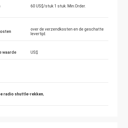
s
60 US$/stuk 1 stuk. Min.Order.
over de verzendkosten en de geschatte
osten
levertijd.
e waarde
US$
e radio shuttle-rekken
,