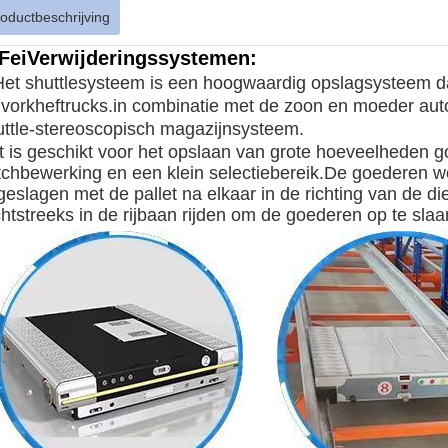
oductbeschrijving
Fei
Verwijderingssystemen
:
Het shuttlesysteem is een hoogwaardig opslagsysteem dat
 vorkheftrucks.in combinatie met de zoon en moeder a
uttle-stereoscopisch magazijnsysteem.
t is geschikt voor het opslaan van grote hoeveelheden 
tchbewerking en een klein selectiebereik.De goederen w
geslagen met de pallet na elkaar in de richting van de d
htstreeks in de rijbaan rijden om de goederen op te slaan