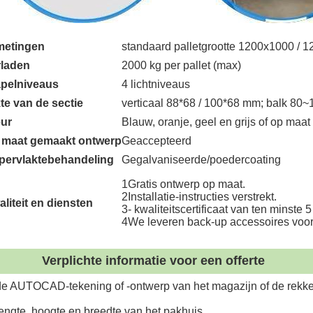
metingen
standaard palletgrootte 1200x1000 /
rladen
2000 kg per pallet (max)
apelniveaus
4 lichtniveaus
te van de sectie
verticaal 88*68 / 100*68 mm; balk 80
eur
Blauw, oranje, geel en grijs of op maat
 maat gemaakt ontwerp
Geaccepteerd
pervlaktebehandeling
Gegalvaniseerde/poedercoating
1Gratis ontwerp op maat.
2Installatie-instructies verstrekt.
liteit en diensten
3- kwaliteitscertificaat van ten minste 5 
4We leveren back-up accessoires voor
Verplichte informatie voor een offerte
de AUTOCAD-tekening of -ontwerp van het magazijn of de rekk
lengte, hoogte en breedte van het pakhuis.