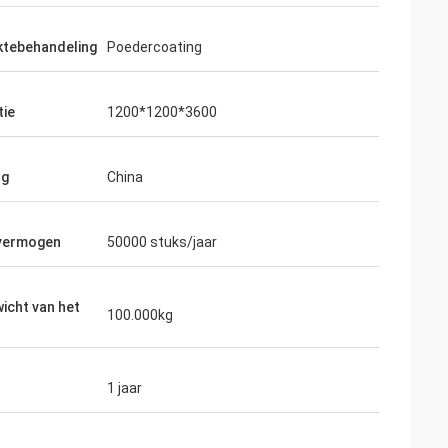
ktebehandeling
Poedercoating
tie
1200*1200*3600
ng
China
 vermogen
50000 stuks/jaar
icht van het
100.000kg
1 jaar