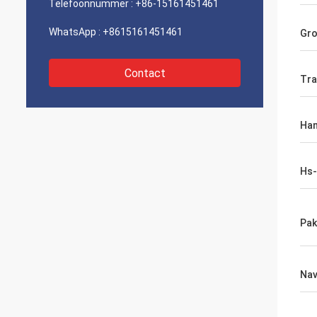
Telefoonnummer :
+86-15161451461
WhatsApp :
+8615161451461
Gro
Contact
Tra
Han
Hs
Pak
Nav