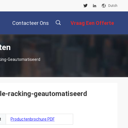
Dutch
Contacteer Ons
Vraag Een Offerte
ten
Aan
描
cking-Geautomatiseerd
述
tle-racking-geautomatiseerd
t
Productenbrochure PDF