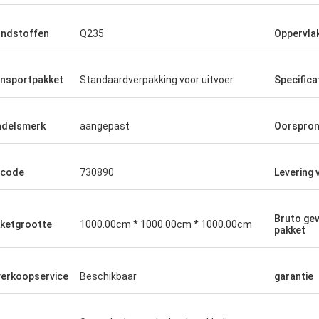
ndstoffen
Q235
Oppervla
nsportpakket
Standaardverpakking voor uitvoer
Specifica
delsmerk
aangepast
Oorspro
-code
730890
Levering
Bruto gew
ketgrootte
1000.00cm * 1000.00cm * 1000.00cm
pakket
erkoopservice
Beschikbaar
garantie