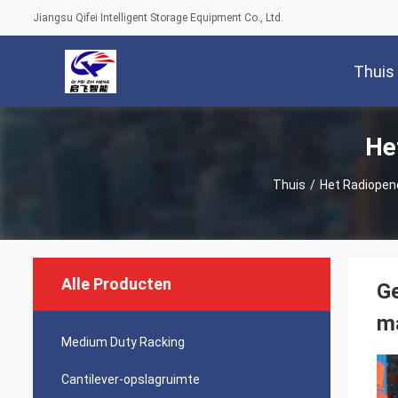
Jiangsu Qifei Intelligent Storage Equipment Co., Ltd.
Thuis
He
Thuis
/
Het Radiopen
Alle Producten
Ge
m
Medium Duty Racking
Cantilever-opslagruimte