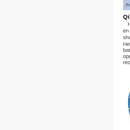
Pr
Qi
en
sh
He
ba
op
rec