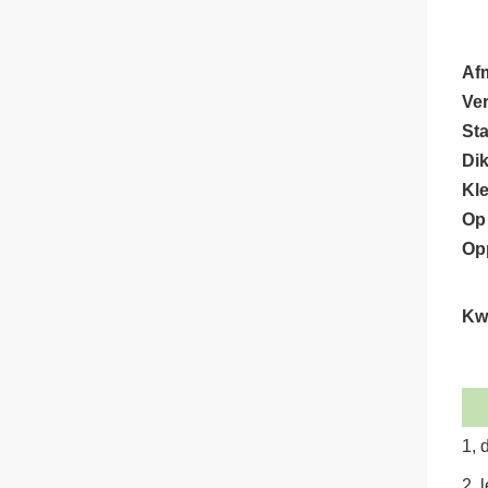
Af
Ve
St
Dik
Kl
Op
Op
Kwa
1, 
2, 