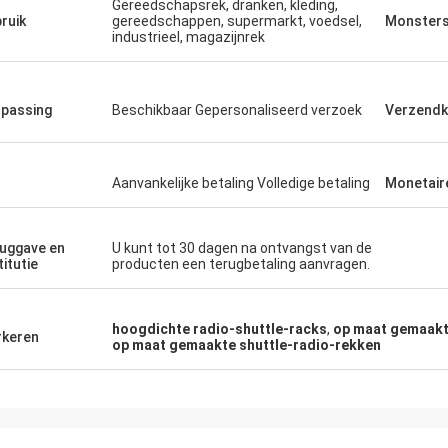
Gereedschapsrek, dranken, kleding,
ruik
gereedschappen, supermarkt, voedsel,
Monster
industrieel, magazijnrek
passing
Beschikbaar Gepersonaliseerd verzoek
Verzendk
Aanvankelijke betaling Volledige betaling
Monetair
uggave en
U kunt tot 30 dagen na ontvangst van de
titutie
producten een terugbetaling aanvragen.
hoogdichte radio-shuttle-racks
,
op maat gemaakt
keren
op maat gemaakte shuttle-radio-rekken