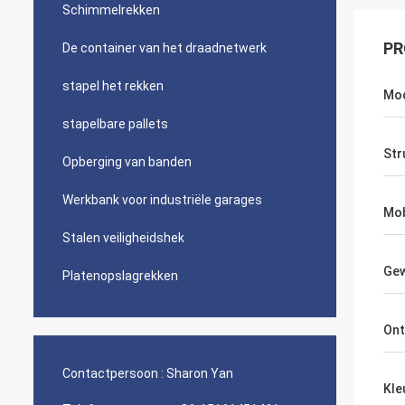
Schimmelrekken
PR
De container van het draadnetwerk
stapel het rekken
Mod
stapelbare pallets
Str
Opberging van banden
Werkbank voor industriële garages
Mob
Stalen veiligheidshek
Gew
Platenopslagrekken
Ont
Contactpersoon :
Sharon Yan
Kle