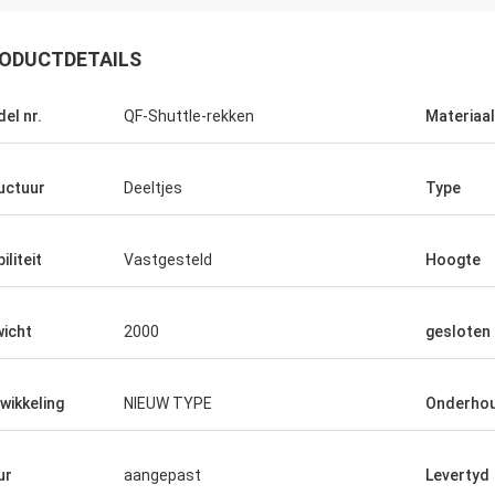
ODUCTDETAILS
el nr.
QF-Shuttle-rekken
Materiaal
uctuur
Deeltjes
Type
iliteit
Vastgesteld
Hoogte
icht
2000
gesloten
wikkeling
NIEUW TYPE
Onderho
ur
aangepast
Levertyd