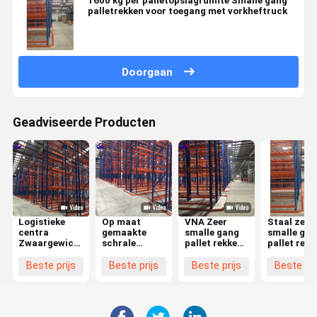
1600 kg per palletopslagruimte Smalle gang
palletrekken voor toegang met vorkheftruck
Doorgaan
Geadviseerde Producten
Logistieke
Op maat
VNA Zeer
Staal zeer
centra
gemaakte
smalle gang
smalle gan
Zwaargewicht,
schrale
pallet rekken
pallet rekk
smal
gangrekken
systemen
Vna
gangpad,
1000-4500 kg
Hoge
Warehous
Beste prijs
Beste prijs
Beste prijs
Beste pri
palletrekken,
voor
dichtheid ISO
Racking O
opslagruimte
gepaletteerde
CE
aanvaardb
Tot 2000 kg
goederen
gecertificeerd
per pallet