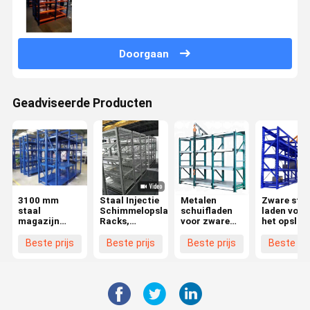
blauwe/oranje/grijze afwerking
Doorgaan
Geadviseerde Producten
3100 mm
Staal Injectie
Metalen
Zware staa
staal
Schimmelopslag
schuifladen
laden voor
magazijn
Racks,
voor zware
het opslaa
opslag
Verstelbare
vorm
en
schimmelrek
2-5 gelaagde
organisere
Beste prijs
Beste prijs
Beste prijs
Beste pri
met
Schimmel
van vorme
verstelbare
Racks
stijl