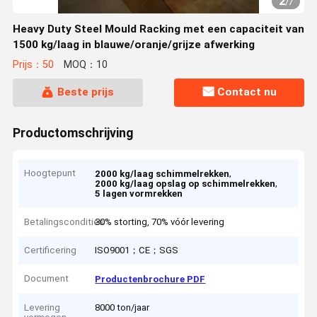
2
/
7
Heavy Duty Steel Mould Racking met een capaciteit van
1500 kg/laag in blauwe/oranje/grijze afwerking
Prijs：50
MOQ：10
Beste prijs
Contact nu
Productomschrijving
Hoogtepunt
,
2000 kg/laag schimmelrekken
,
2000 kg/laag opslag op schimmelrekken
5 lagen vormrekken
Betalingscondities
30% storting, 70% vóór levering
Certificering
ISO9001；CE；SGS
Document
Productenbrochure PDF
Levering
8000 ton/jaar