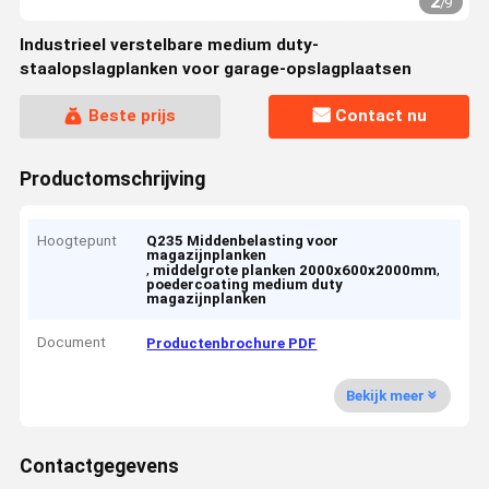
2
/
9
Industrieel verstelbare medium duty-
staalopslagplanken voor garage-opslagplaatsen
Beste prijs
Contact nu
Productomschrijving
Hoogtepunt
Q235 Middenbelasting voor
magazijnplanken
,
,
middelgrote planken 2000x600x2000mm
poedercoating medium duty
magazijnplanken
Document
Productenbrochure PDF
Bekijk meer
Contactgegevens