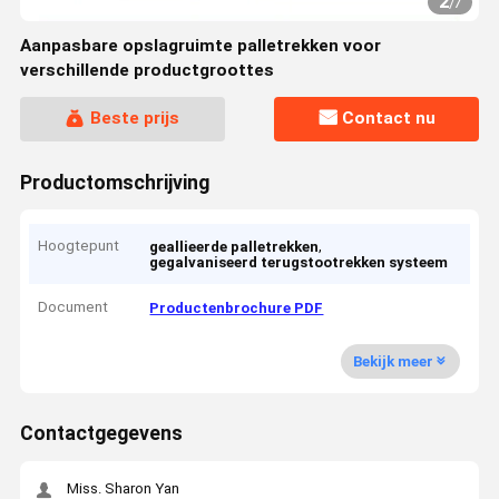
2
/
7
Aanpasbare opslagruimte palletrekken voor
verschillende productgroottes
Beste prijs
Contact nu
Productomschrijving
Hoogtepunt
,
geallieerde palletrekken
gegalvaniseerd terugstootrekken systeem
Document
Productenbrochure PDF
Bekijk meer
Contactgegevens
Miss. Sharon Yan