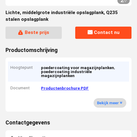
2
/
7
Lichte, middelgrote industriële opslagplank, Q235
stalen opslagplank
Beste prijs
Contact nu
Productomschrijving
Hoogtepunt
,
poedercoating voor magazijnplanken
poedercoating industriële
magazijnplanken
Document
Productenbrochure PDF
Bekijk meer
Contactgegevens