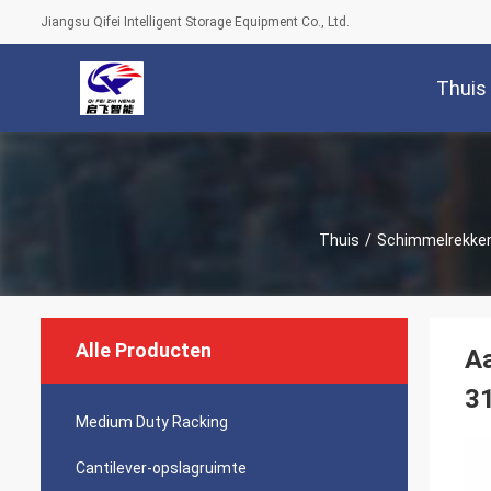
Jiangsu Qifei Intelligent Storage Equipment Co., Ltd.
Thuis
Thuis
/
Schimmelrekke
Alle Producten
Aa
3
Medium Duty Racking
Cantilever-opslagruimte