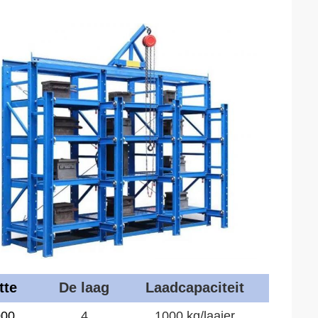
tte
De laag
Laadcapaciteit
000
4
1000 kg/laaier