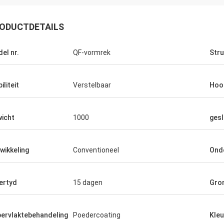
ODUCTDETAILS
el nr.
QF-vormrek
Stru
iliteit
Verstelbaar
Hoo
icht
1000
ges
wikkeling
Conventioneel
Ond
ertyd
15 dagen
Gro
ervlaktebehandeling
Poedercoating
Kleu