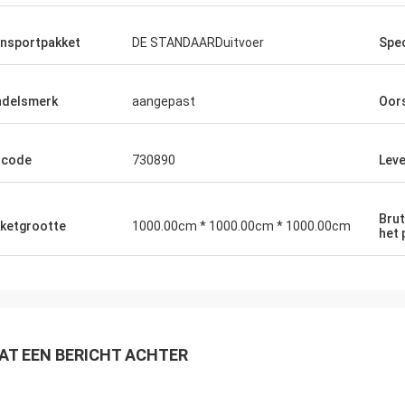
nsportpakket
DE STANDAARDuitvoer
Spec
delsmerk
aangepast
Oor
-code
730890
Lev
Brut
ketgrootte
1000.00cm * 1000.00cm * 1000.00cm
het 
AT EEN BERICHT ACHTER