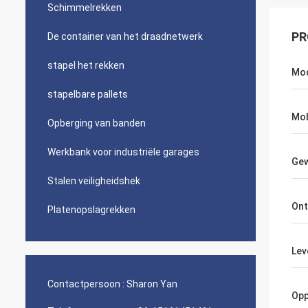
Schimmelrekken
PR
De container van het draadnetwerk
stapel het rekken
Mod
stapelbare pallets
Mob
Opberging van banden
Werkbank voor industriële garages
Gew
Stalen veiligheidshek
Ont
Platenopslagrekken
Lev
Contactpersoon :
Sharon Yan
Opp