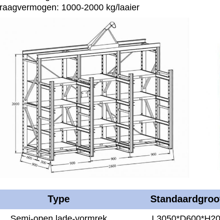
raagvermogen: 1000-2000 kg/laaier
Type
Standaardgroo
Semi-open lade-vormrek
L3050*D600*H2