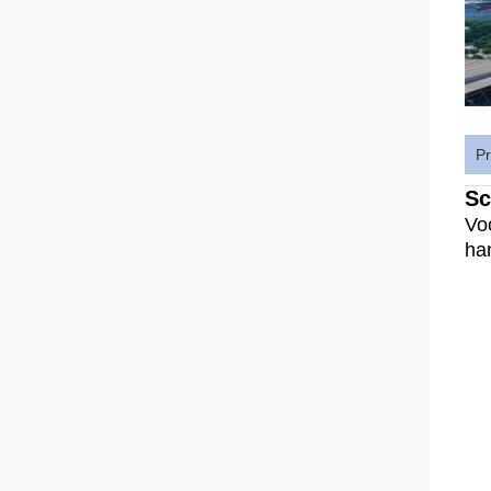
Pr
Sc
Vo
ha