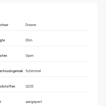
ctuur
Drawer
gte
05m
loten
Open
erhoudsgemak
Schimmel
ndstoffen
Q235
r
aangepast