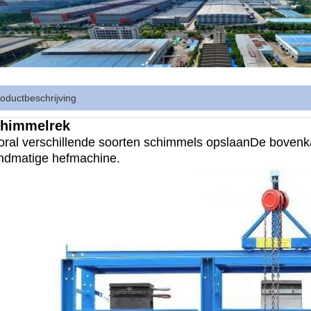
oductbeschrijving
himmelrek
oral verschillende soorten schimmels opslaan
De bovenk
ndmatige hefmachine.