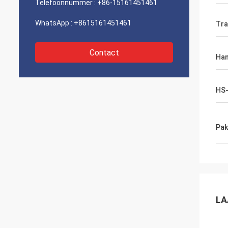
Telefoonnummer :
+86-15161451461
WhatsApp :
+8615161451461
Tra
Contact
Han
HS
Pak
LA