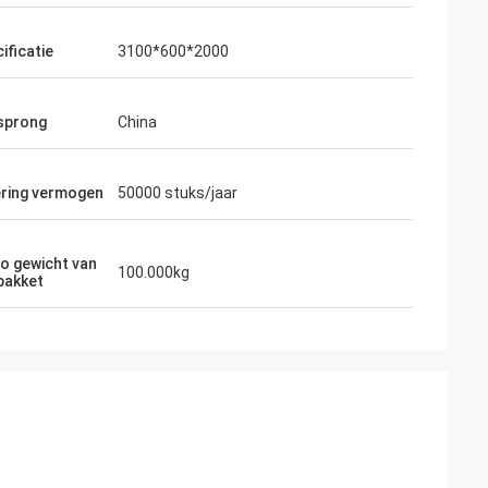
ificatie
3100*600*2000
sprong
China
ering vermogen
50000 stuks/jaar
o gewicht van
100.000kg
pakket