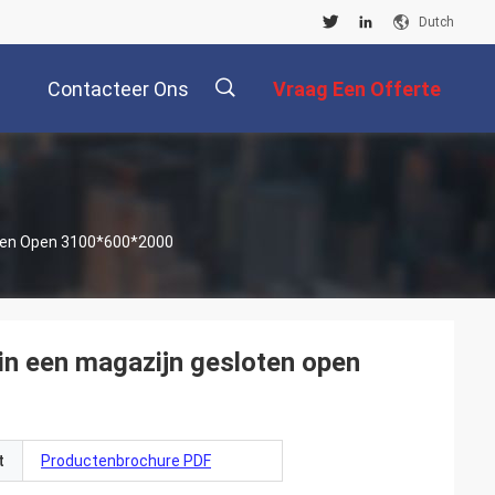
Dutch
Contacteer Ons
Vraag Een Offerte
Aan
描
oten Open 3100*600*2000
述
 in een magazijn gesloten open
t
Productenbrochure PDF