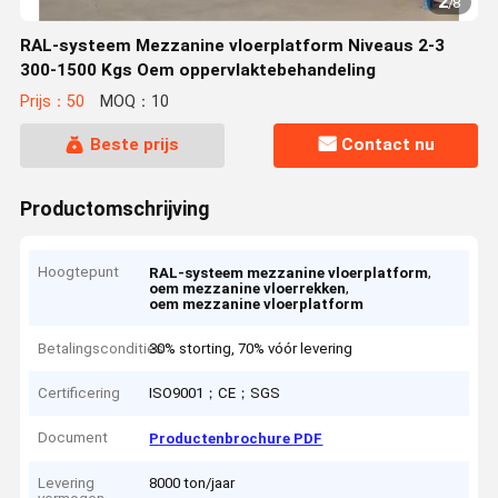
2
/
8
RAL-systeem Mezzanine vloerplatform Niveaus 2-3
300-1500 Kgs Oem oppervlaktebehandeling
Prijs：50
MOQ：10
Beste prijs
Contact nu
Productomschrijving
Hoogtepunt
,
RAL-systeem mezzanine vloerplatform
,
oem mezzanine vloerrekken
oem mezzanine vloerplatform
Betalingscondities
30% storting, 70% vóór levering
Certificering
ISO9001；CE；SGS
Document
Productenbrochure PDF
Levering
8000 ton/jaar