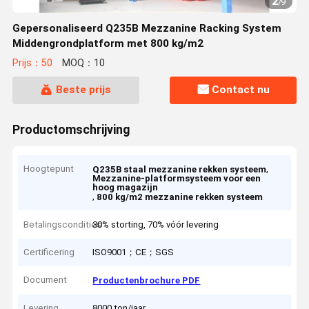
2
/
9
Gepersonaliseerd Q235B Mezzanine Racking System
Middengrondplatform met 800 kg/m2
Prijs：50
MOQ：10
Beste prijs
Contact nu
Productomschrijving
Hoogtepunt
,
Q235B staal mezzanine rekken systeem
Mezzanine-platformsysteem voor een
hoog magazijn
,
800 kg/m2 mezzanine rekken systeem
Betalingscondities
30% storting, 70% vóór levering
Certificering
ISO9001；CE；SGS
Document
Productenbrochure PDF
Levering
8000 ton/jaar