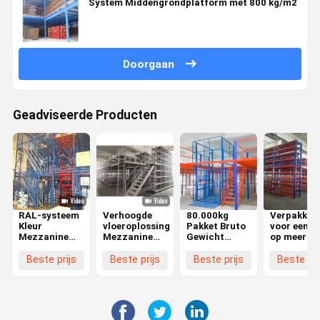
System Middengrondplatform met 800 kg/m2
Doorgaan
Geadviseerde Producten
RAL-systeem
Verhoogde
80.000kg
Verpakkin
Kleur
vloeroplossing
Pakket Bruto
voor een l
Mezzanine
Mezzanine
Gewicht
op meerde
opslagsysteem
vloer 2-3
Zwaargewicht
niveaus me
Capaciteit
niveaus met
Mezzanine
trappen
Beste prijs
Beste prijs
Beste prijs
Beste pri
300-1500 Kgs
300 500 800
Racking
per m2
kg/m2
System Met
belasting
Structure