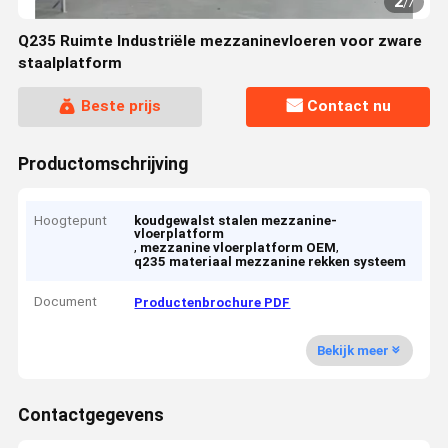
2
/
7
Q235 Ruimte Industriële mezzaninevloeren voor zware
staalplatform
Beste prijs
Contact nu
Productomschrijving
Hoogtepunt
koudgewalst stalen mezzanine-
vloerplatform
,
,
mezzanine vloerplatform OEM
q235 materiaal mezzanine rekken systeem
Document
Productenbrochure PDF
Bekijk meer
Contactgegevens