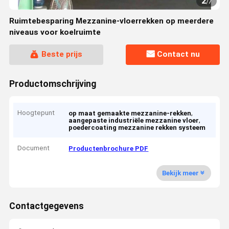
2
/
7
Ruimtebesparing Mezzanine-vloerrekken op meerdere
niveaus voor koelruimte
Beste prijs
Contact nu
Productomschrijving
Hoogtepunt
,
op maat gemaakte mezzanine-rekken
,
aangepaste industriële mezzanine vloer
poedercoating mezzanine rekken systeem
Document
Productenbrochure PDF
Bekijk meer
Contactgegevens