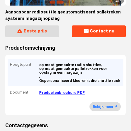
2
/
7
Aanpasbaar radiosuttle geautomatiseerd palletreken
systeem magazijnopslag
Beste prijs
Contact nu
Productomschrijving
Hoogtepunt
,
op maat gemaakte radio shuttles
op maat gemaakte palletrekken voor
opslag in een magazijn
,
Gepersonaliseerd kleurenradio shuttle rack
Document
Productenbrochure PDF
Bekijk meer
Contactgegevens