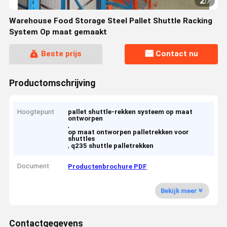
2
/
7
Warehouse Food Storage Steel Pallet Shuttle Racking
System Op maat gemaakt
Beste prijs
Contact nu
Productomschrijving
Hoogtepunt
pallet shuttle-rekken systeem op maat
ontworpen
,
op maat ontworpen palletrekken voor
shuttles
,
q235 shuttle palletrekken
Document
Productenbrochure PDF
Bekijk meer
Contactgegevens