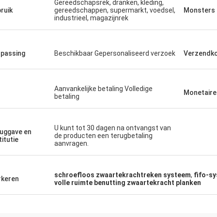
Gereedschapsrek, dranken, kleding,
ruik
gereedschappen, supermarkt, voedsel,
Monsters
industrieel, magazijnrek
passing
Beschikbaar Gepersonaliseerd verzoek
Verzendk
Aanvankelijke betaling Volledige
Monetaire
betaling
U kunt tot 30 dagen na ontvangst van
uggave en
de producten een terugbetaling
titutie
aanvragen.
schroefloos zwaartekrachtreken systeem
,
fifo-s
keren
volle ruimte benutting zwaartekracht planken