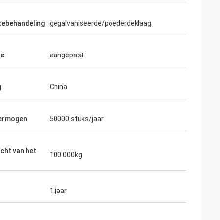
tebehandeling
gegalvaniseerde/poederdeklaag
ie
aangepast
g
China
vermogen
50000 stuks/jaar
cht van het
100.000kg
1 jaar