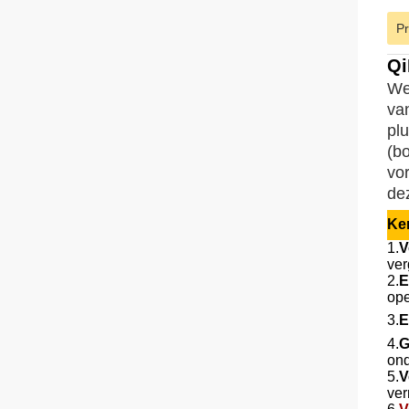
Pr
Qi
Wer
va
pl
(b
vo
de
Ke
1.
V
ver
2.
E
ope
3.
E
4.
G
ond
5.
V
ver