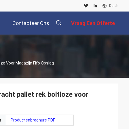
Dutch
Contacteer Ons
Vraag Een Offerte
Aan
描
oze Voor Magazijn Fifo Opslag
述
cht pallet rek boltloze voor
t
Productenbrochure PDF