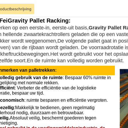
oductbeschrijving
Fei
Gravity Pallet Racking
:
ken op een eerste-in, eerste-uit basis,
Gravity Pallet 
n hellende zwaartekrachtrollers geladen die op een vaste
ukker wordt weggenomen,De volgende pallet gaat in posit
oven) van de rijbaan wordt geladen. De voorraadrotatie
rkheftruckbewegingen.Het wordt gebruikt voor het opsl
zelfde soort.En de ruimte kan volledig worden gebruikt.
nmerken van palletrekken:
olledig gebruik van de ruimte
: Bespaar 60% ruimte in
gelijking met normale rekken.
fficiënt
: Verbeter de efficiëntie van de logistieke
ratie, bespaar uw tijd.
conomisch
: ruimte besparen en efficiëntie vergroten.
ezellig
:Makkelijk te bedienen, geen regelmatig
erhoud nodig, duurzaam en betrouwbaar.
eilig.
Absoluut veilig, beschermt goederen tegen
nietiging.