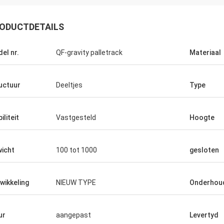
ODUCTDETAILS
el nr.
QF-gravity palletrack
Materiaal
uctuur
Deeltjes
Type
iliteit
Vastgesteld
Hoogte
icht
100 tot 1000
gesloten
wikkeling
NIEUW TYPE
Onderhou
ur
aangepast
Levertyd