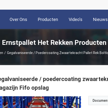
Over Ons
Producten
Video's
Nieuws
Ernstpallet Het Rekken Producten
en
/
Gegalvaniseerde / Poedercoating Zwaartekracht Pallet Rek Boltl
galvaniseerde / poedercoating zwaartekra
gazijn Fifo opslag
Documen