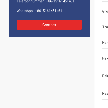
Telefoonnummer :
+86-15161451461
WhatsApp :
+8615161451461
Gro
Contact
Tra
Han
Hs
Pak
Nav