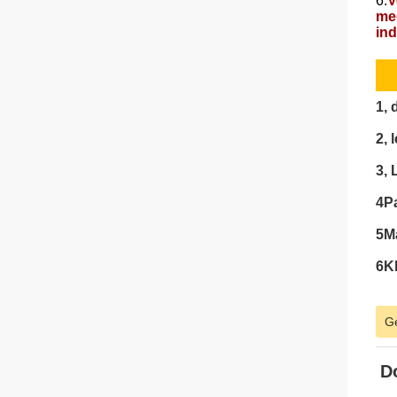
6.
V
med
ind
1, 
2, 
3, 
4Pa
5Ma
6Kl
Ge
D