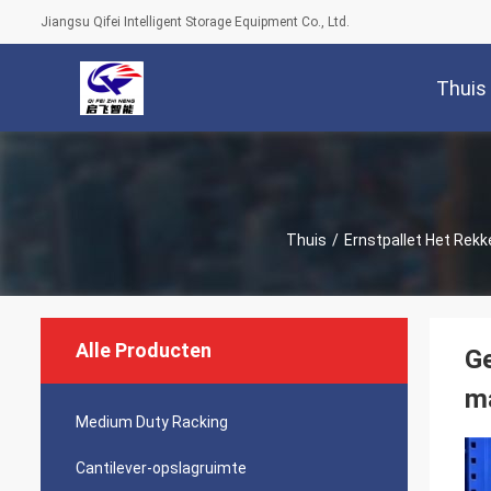
Jiangsu Qifei Intelligent Storage Equipment Co., Ltd.
Thuis
Thuis
/
Ernstpallet Het Rekk
Alle Producten
Ge
ma
Medium Duty Racking
Cantilever-opslagruimte