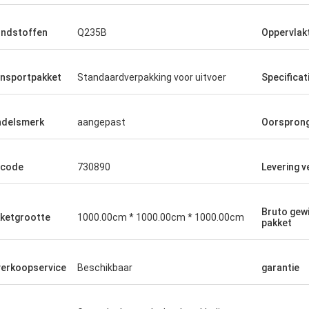
ndstoffen
Q235B
Oppervlak
nsportpakket
Standaardverpakking voor uitvoer
Specificat
delsmerk
aangepast
Oorspron
-code
730890
Levering 
Bruto gewi
ketgrootte
1000.00cm * 1000.00cm * 1000.00cm
pakket
erkoopservice
Beschikbaar
garantie