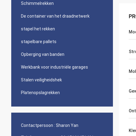
Schimmelrekken
PR
De container van het draadnetwerk
stapel het rekken
Mod
stapelbare pallets
Str
Opberging van banden
Werkbank voor industriële garages
Mob
Stalen veiligheidshek
Gew
Platenopslagrekken
Ont
Contactpersoon :
Sharon Yan
Kle